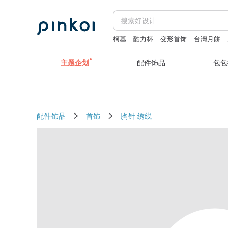
柯基
酷力杯
变形首饰
台灣月餅
daddy and the muscle academy
numb
主题企划
配件饰品
包包
配件饰品
首饰
胸针
绣线