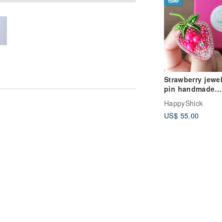
Strawberry jewel
pin handmade
brooch beaded
HappyShick
US$ 55.00