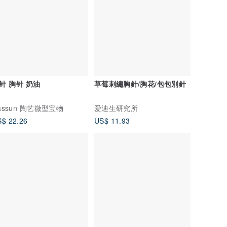
针 胸针 奶油
草莓刺繡胸針/胸花/包包別針
assun 陶艺微型宝物
爱迪生研究所
$ 22.26
US$ 11.93