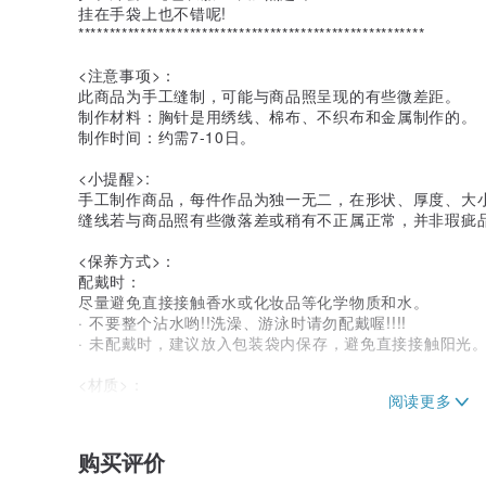
挂在手袋上也不错呢!
********************************************************
<注意事项>：
此商品为手工缝制，可能与商品照呈现的有些微差距。
制作材料：胸针是用绣线、棉布、不织布和金属制作的。
制作时间：约需7-10日。
<小提醒>:
手工制作商品，每件作品为独一无二，在形状、厚度、大
缝线若与商品照有些微落差或稍有不正属正常，并非瑕疵
<保养方式>：
配戴时：
尽量避免直接接触香水或化妆品等化学物质和水。
· 不要整个沾水哟!!洗澡、游泳时请勿配戴喔!!!!
· 未配戴时，建议放入包装袋内保存，避免直接接触阳光
<材质>：
绣线／棉布／不织布
<产地/ 制造方式>：
购买评价
香港