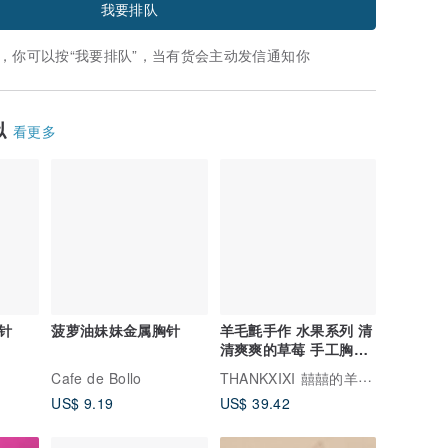
我要排队
，你可以按“我要排队”，当有货会主动发信通知你
似
看更多
针
菠萝油妹妹金属胸针
羊毛氈手作 水果系列 清
清爽爽的草莓 手工胸針/
別針/髮夾/磁鐵
THANKXIXI 囍囍的羊毛毡
Cafe de Bollo
US$ 9.19
US$ 39.42