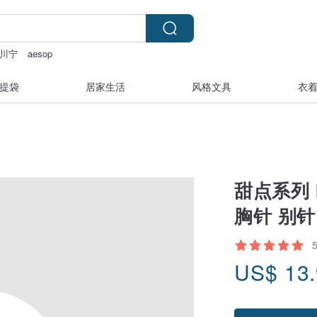
川宁
aesop
ering
提袋
居家生活
风格文具
衣
甜点系列 
胸针 别针
US$
13