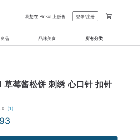
我想在 Pinkoi 上贩售
登录/注册
着良品
品味美食
所有分类
I 草莓酱松饼 刺绣 心口针 扣针
5.0
(1)
.93