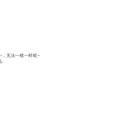
小，无法一模一样呢~
品。
。