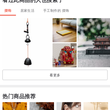
1、商品皆为纯手工制作
2、用途多元，小编都拿来放置戒指/首饰/项链✨
摆饰
居家生活
手工制作的 摆饰
3、水泥具吸水排水特性，遇水或透明液体时颜色变深，待干后恢复原
色
4、表面与边缘所产生之气孔及斑驳感为水泥本身独有特色，并非瑕疵
ʕ •ᴥ•ʔ
【下标前注意事项】
1、此商品100%纯手工制作，多少会有气泡和斑驳感
2、有时也会因天气的因素，造成水泥的纹路有些不同，不介意再下单
谢谢
看更多
3、若超过物流运送最高限重5Kg，需请买家分开下标订单(超过会告
知买家)
4、案内商品不含盆栽🪴、摩艾及其他摆饰
热门商品推荐
5、如无现货，皆为下单后，3至10工作天出货
6、完美主义者以上请三思后，可以接受再请下标，感恩您😇