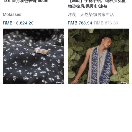
18K 星月双色长链 50cm
【翠岭】手捻手织。纯棉层次植
物染披肩/保暖巾/凉被
Molasses
洋嘎 | 天然染织居家生活
RMB 18,824.20
RMB 788.94
RMB 876.60
看其他商品
香港银色伍毫硬币戒指
【水岸】手织纯棉蓝染/伊卡织饰
了解品牌
巾/空调保暖披肩
Riley the jewellery
洋嘎 | 天然染织居家生活
RMB 396.50
RMB 729.70
包邮
9 折