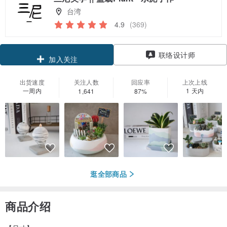
台湾
4.9
(369)
领优惠券
加入关注
联络设计师
出货速度
关注人数
回应率
上次上线
一周内
1 天内
1,641
87%
逛全部商品
商品介绍