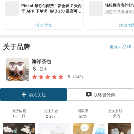
轻松拥有海外好
Pinkoi 帮你付邮费！新会员 7 天内
于 APP 下单满 RMB 250 最高可折
指定商品跨境享
邮费 RMB 40
活动详情
活动详
关于品牌
逛设计品牌
海洋茶包
日本
5
(348)
加入关注
联络设计师
出货速度
关注人数
回应率
上次上线
1～3 日
1 天内
2,267
20%