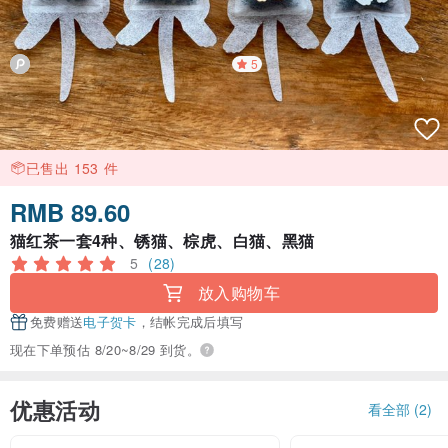
5
已售出 153 件
RMB 89.60
猫红茶一套4种、锈猫、棕虎、白猫、黑猫
5
(28)
放入购物车
免费赠送
电子贺卡
，结帐完成后填写
现在下单预估 8/20~8/29 到货。
优惠活动
看全部 (2)