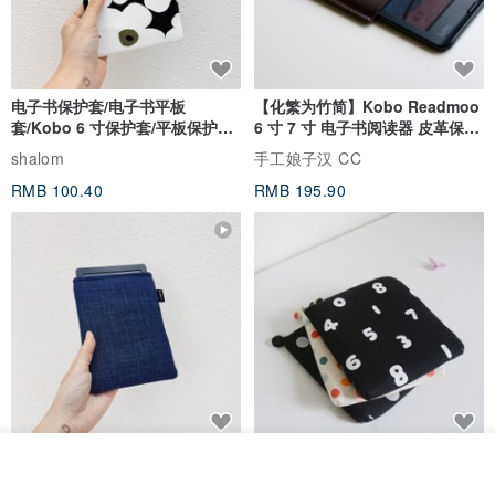
电子书保护套/电子书平板
【化繁为竹简】Kobo Readmoo
套/Kobo 6 寸保护套/平板保护套/
6 寸 7 寸 电子书阅读器 皮革保护
阅读器套
套
shalom
手工娘子汉 CC
RMB 100.40
RMB 195.90
电子书保护套/电子书平板
进口布 HyRead gaze mini 6 寸
放入购物车
套/Kobo 6寸保护套/平板保护套/
定制尺寸保护包 礼物 文艺日系
加入收藏
了解品牌