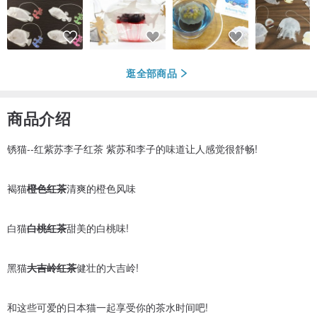
逛全部商品
商品介绍
锈猫--红紫苏李子红茶 紫苏和李子的味道让人感觉很舒畅!
褐猫
橙色红茶
清爽的橙色风味
白猫
白桃红茶
甜美的白桃味!
黑猫
大吉岭红茶
健壮的大吉岭!
和这些可爱的日本猫一起享受你的茶水时间吧!