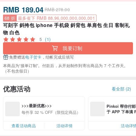
RMB 189.04
RMB 278.00
68 折
最多省下 RMB 88.96,000,000,000,001
可刻字 斜挎包 iphone 手机袋 斜背包 单肩包 生日 客制礼
物 白色
5
(1)
我要订制
免费赠送
电子贺卡
，结帐完成后填写
本商品为“接单订制”。付款后，从开始制作到寄出商品为 7 个工作天。
（不包含假日）
优惠活动
看全部 (2)
>>>最新优惠>>>
Pinkoi 帮你付
于 APP 下单满 
每件享 32 % OFF（限指定商品）
邮费 RMB 40
查看活动商品
活动详情
活动详