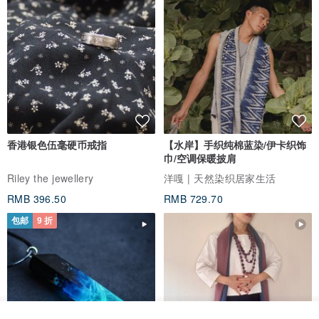
香港银色伍毫硬币戒指
【水岸】手织纯棉蓝染/伊卡织饰
巾/空调保暖披肩
Riley the jewellery
洋嘎 | 天然染织居家生活
RMB 396.50
RMB 729.70
包邮
9 折