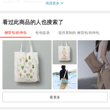
你感动了TA，TA把你放进了心里。
阅读更多
★需此服务或详情请联系咨询，谢谢！
看过此商品的人也搜索了
【提示注意】
侧背包/斜挎包
包包提袋
提供客制的 侧背包/斜挎包
★定制一般7天内制好；若急需，请购前与设计师商定。
★由于显示屏各异，无可避免会存在一些色差，请理解。
★若面料上有印花图案的，裁剪成不同大小得到的图案会不一样。
★定制物品非质量问题，不作退或换处理，请理解；
看更多
以上情况请你认真考虑后再购买，谢谢！