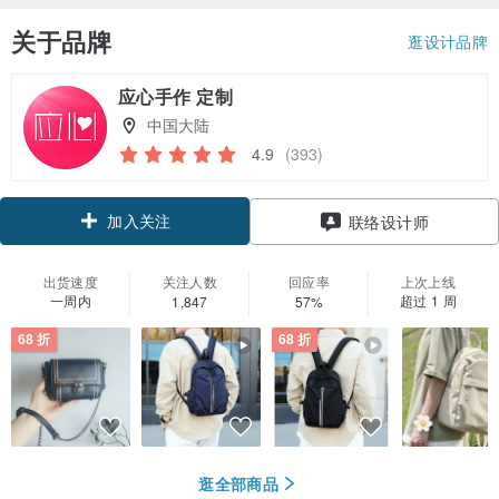
关于品牌
逛设计品牌
应心手作 定制
中国大陆
4.9
(393)
加入关注
联络设计师
出货速度
关注人数
回应率
上次上线
一周内
超过 1 周
1,847
57%
68 折
68 折
逛全部商品