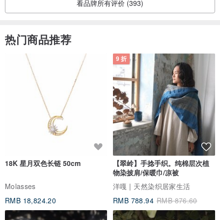
看品牌所有评价 (393)
热门商品推荐
9 折
18K 星月双色长链 50cm
【翠岭】手捻手织。纯棉层次植
物染披肩/保暖巾/凉被
Molasses
洋嘎 | 天然染织居家生活
RMB 18,824.20
RMB 788.94
RMB 876.60