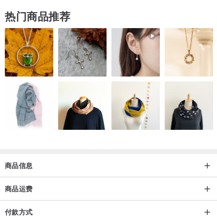
由于设计师每次采购的材料有限，
热门商品推荐
随时会出现断货而绝版，喜欢请尽快下定哦。
－－－－－－－－－－－－－－－－－－－－
【关于运费】
港澳台使用顺丰快运发货，非工商区域或偏远区需到网点自提或加收
费用才送货上门。
国际运费较为复杂,依照寄送的数量跟地区价格也会有所不同,请来信询
问哦!
商品信息
产地/制造方式
中国
商品运费
付款方式