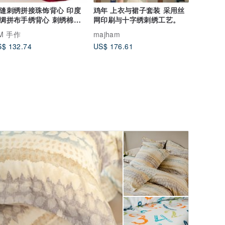
缝刺绣拼接珠饰背心 印度
鸡年 上衣与裙子套装 采用丝
绸拼布手绣背心 刺绣棉上
网印刷与十字绣刺绣工艺。
-红色花
M 手作
majham
$ 132.74
US$ 176.61