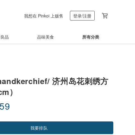
我想在 Pinkoi 上贩售
登录/注册
着良品
品味美食
所有分类
ndkerchief/ 济州岛花刺绣方
5cm）
.59
我要排队