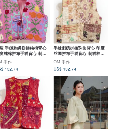
暇 手缝刺绣拼接纯棉背心
手缝刺绣拼接珠饰背心 印度
度纯棉拼布手绣背心 刺绣
丝绸拼布手绣背心 刺绣棉上
上衣-粉
衣-白色花
M 手作
OM 手作
$ 132.74
US$ 132.74