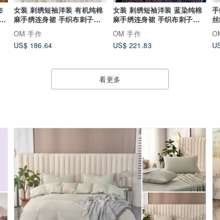
布
女装 刺绣短袖洋装 有机纯棉
女装 刺绣短袖洋装 蓝染纯棉
手
摆
麻手绣连身裙 手织布刺子绣
麻手绣连身裙 手织布刺子绣
丝
洋装 - 花朵
洋装-星辰
衣
OM 手作
OM 手作
O
US$ 186.64
US$ 221.83
US
看更多