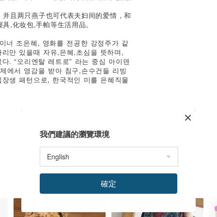
义，并且两只燕子也可代表夫妇间的爱情，和
具,化妆包,手帕等生活用品。
자이너 조은혜, 영화를 전공한 강정주가 같
마리만 있을때 자유,은혜,초심을 뜻하며,
다. “오리엔탈 레트로” 라는 중심 아이덴
제에서 영감을 받아 침구,손수건들 리빙
십장생 패턴으로, 한국적인 미를 은혜직물
我們建議的瀏覽環境
確定