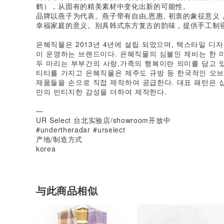
鹤），从固有的精美素材中变化出新的可能性。
品牌以燕子为代表。燕子带有自由,恩惠, 初衷的象征意
幸福家庭的意义。别具韩式东方复古的韵味，提供手工制寝
은혜직물은 2013년 4년에 설립 되었으며, 텍스타일 디
이 운영하는 브랜드이다. 은혜직물의 심볼인 제비는 한 
두 마리는 부부간의 사랑,가족의 행복이란 의미를 담고 있
티티를 가지고 은혜직물은 제주도 규방 등 한국적인 오브
제품들을 손으로 직접 제작하여 공급한다. 대표 패턴은 
만의 빈티지한 감성을 더하여 제작한다.
—
UR Select 台北实验店/showroom开放中
#undertheradar #urselect
产地/制造方式
korea
与此商品相似