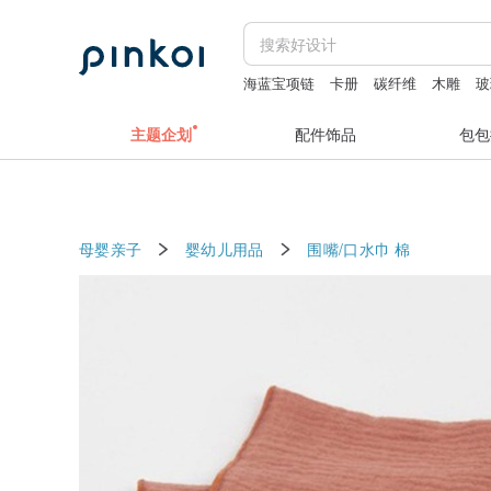
海蓝宝项链
卡册
碳纤维
木雕
玻
主题企划
配件饰品
包包
母婴亲子
婴幼儿用品
围嘴/口水巾
棉