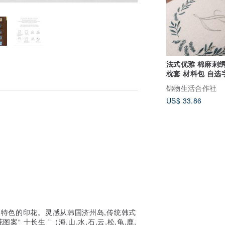
法式优雅 棉麻刺
枕套 材料包 自选
乔迁 新工作 送礼
锦物生活合作社
US$ 33.86
牌特色的印花。灵感从韩国济州岛,传统韩式
十长生 ”（海,山,水,石,云,松,龟,鹿,