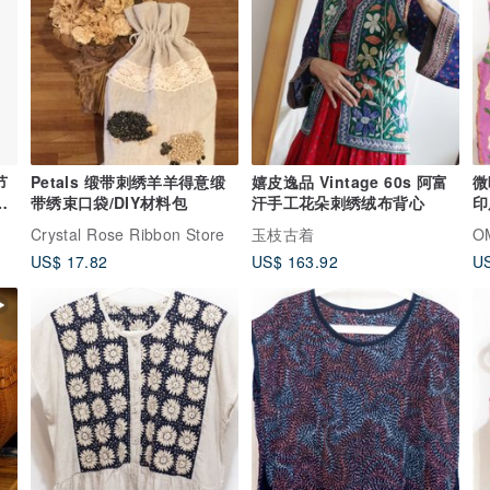
节
Petals 缎带刺绣羊羊得意缎
嬉皮逸品 Vintage 60s 阿富
微
丝
带绣束口袋/DIY材料包
汗手工花朵刺绣绒布背心
印
围巾
棉
Crystal Rose Ribbon Store
玉枝古着
O
绸
US$ 17.82
US$ 163.92
US
森林