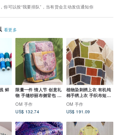
，你可以按“我要排队”，当有货会主动发信通知你
似
看更多
绣线 鲜
限量一件 情人节 创意礼
植物染刺绣上衣 有机纯
物 手缝纱丽布侧背包 /
棉手绣上衣 手织布短袖
刺绣侧背包 / 刺绣斜背
刺子绣 - 蒙德里安风
OM 手作
OM 手作
包 / 手缝纱丽线斜背包 /
US$ 132.74
US$ 191.09
纱丽布拼接背包 - 印度
丝绸 沙漠花布花朵+民
族刺绣图腾