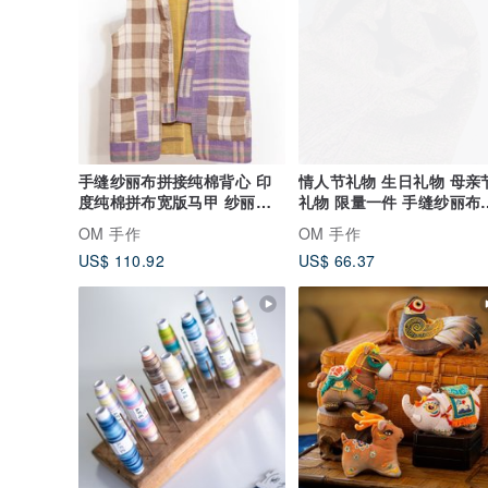
手缝纱丽布拼接纯棉背心 印
情人节礼物 生日礼物 母亲
度纯棉拼布宽版马甲 纱丽线
礼物 限量一件 手缝纱丽布
刺绣棉上衣
巾 / 刺绣丝巾 / 丝绸刺绣
OM 手作
OM 手作
/ 手缝纱丽线丝巾 / 印度丝
US$ 110.92
US$ 66.37
刺绣围巾 - 绿色田园花草
系图腾