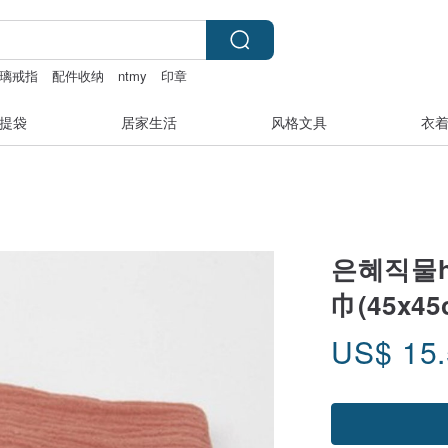
璃戒指
配件收纳
ntmy
印章
提袋
居家生活
风格文具
衣
은혜직물ha
巾(45x4
US$
15