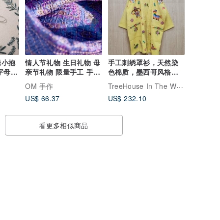
绣小抱
情人节礼物 生日礼物 母
手工刺绣罩衫，天然染
字母
亲节礼物 限量手工 手缝
色棉质，墨西哥风格，
纱丽布丝巾 / 刺绣丝巾 /
骷髅头与花卉图案。
TreeHouse In The Woods
OM 手作
丝绸刺绣围巾 / 手缝纱
US$ 66.37
US$ 232.10
丽线丝巾 / 印度丝绸刺
绣围巾 - 徜徉在紫色薰
衣草森林风
看更多相似商品