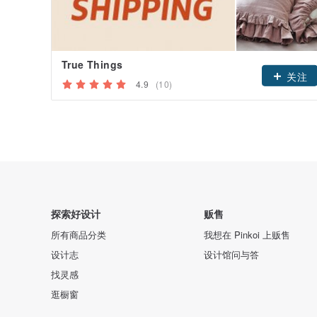
True Things
关注
4.9
(10)
探索好设计
贩售
所有商品分类
我想在 Pinkoi 上贩售
设计志
设计馆问与答
找灵感
逛橱窗