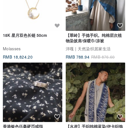
18K 星月双色长链 50cm
【翠岭】手捻手织。纯棉层次植
物染披肩/保暖巾/凉被
Molasses
洋嘎 | 天然染织居家生活
RMB 18,824.20
RMB 788.94
RMB 876.60
香港银色伍毫硬币戒指
【水岸】手织纯棉蓝染/伊卡织饰