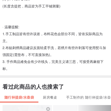
(长度含提把，商品皆为手工平铺测量)
· 温馨提醒:
1.手工制品皆有些许误差，布料花色会部分不同，皆依实际商品为
主。
2.布贴刺绣商品建议反面轻柔手洗，若绣片有些许剥落可使用熨斗加
强固定(需垫布，不可直接加热)。
3. 手作商品难免会有少许线头，完美主义请三思，可接受再麻烦下
标。
看过此商品的人也搜索了
随行杯提袋/水壶袋
厨房餐桌
手工制作的 随行杯提袋/水