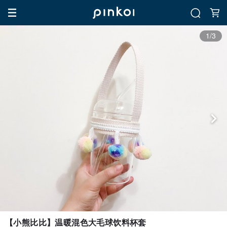
1/3
【小熊比比】温暖混色大毛球饮料杯套