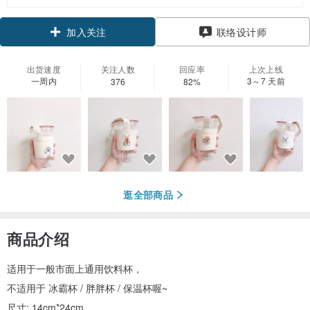
领优惠券
联络设计师
加入关注
出货速度
关注人数
回应率
上次上线
一周内
3～7 天前
376
82%
逛全部商品
商品介绍
适用于一般市面上通用饮料杯，
不适用于 冰霸杯 / 胖胖杯 / 保温杯喔~
尺寸: 14cm*24cm