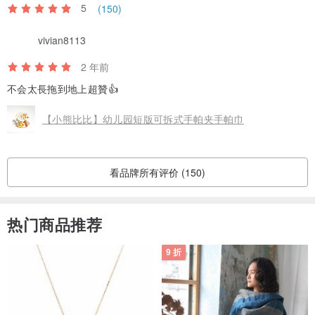
5
(150)
vivian8113
2 年前
不会太長拖到地上超贊👍
【小熊比比】幼儿园短版可拆式手帕夹手帕巾
看品牌所有评价 (150)
热门商品推荐
9 折