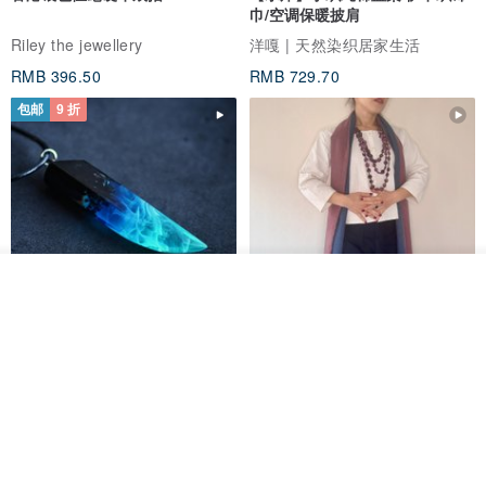
巾/空调保暖披肩
Riley the jewellery
洋嘎 | 天然染织居家生活
RMB 396.50
RMB 729.70
包邮
9 折
看其他商品
了解品牌
木质树脂吊坠 Aurora borealis
特卖品｜麻 wool 混纺 双色长款
Glow in the Dark
草木手染披肩 靛蓝与胭脂红
HirokoJapan Hand dyed textile MOKUSA
WoodmadeWonderwood
RMB 270.36
RMB 300.40
RMB 393.60