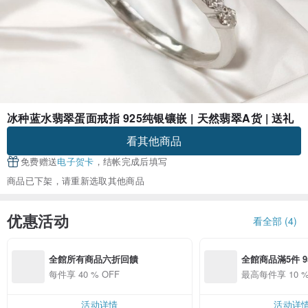
冰种蓝水翡翠蛋面戒指 925纯银镶嵌 | 天然翡翠A货 | 送礼
看其他商品
免费赠送
电子贺卡
，结帐完成后填写
商品已下架，请重新选取其他商品
优惠活动
看全部 (4)
全館所有商品六折回饋
全館商品滿5件 9
折優惠
每件享 40 % OFF
最高每件享 10 %
活动详情
活动详