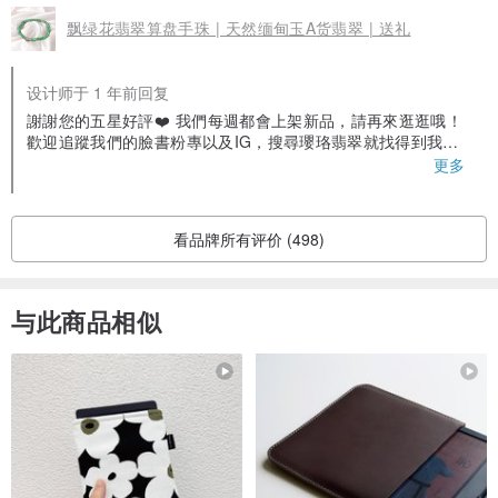
飘绿花翡翠算盘手珠 | 天然缅甸玉A货翡翠 | 送礼
设计师于 1 年前回复
謝謝您的五星好評❤️ 我們每週都會上架新品，請再來逛逛哦！
歡迎追蹤我們的臉書粉專以及IG，搜尋瓔珞翡翠就找得到我們
囉！ 對於翡翠有相關問題也都可以詢問我們😊
更多
看品牌所有评价 (498)
与此商品相似