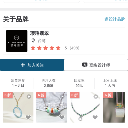
关于品牌
逛设计品牌
璎珞翡翠
台湾
5
(498)
领优惠券
联络设计师
加入关注
出货速度
关注人数
回应率
上次上线
1～3 日
1 天内
2,509
92%
6 折
6 折
6 折
6 折