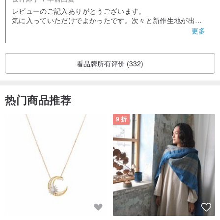
レビューのご記入ありがとうございます。
気に入っていただけでよかったです。次々と新作生地が出る
のでまたショップのぞいてください。
更多
いつもありがとうございます。
□□□ □□□ □□□ □□□ □□□
看品牌所有评价 (332)
こちらのレビューをご覧の皆様へ。
当店ではオーダーメイドは受けていません。メッセージのや
りとりに非常に時間がかかるためです。完成品をいくつかご
热门商品推荐
購入のうえ、レビューを書いてくれた方にはすこしの変更を
加える場合があります。また余計なコストを省いてお手頃な
9 折
値段で提供するためおまけは紙製のしおりです。購入金額や
レビューのお礼に小さなプレゼントを入れる場合もあります
が、毎回ではありません。こちらのお客様は当店でたくさん
の購入をしてくださるので今回は特別に希望のサイズでお作
りしました。