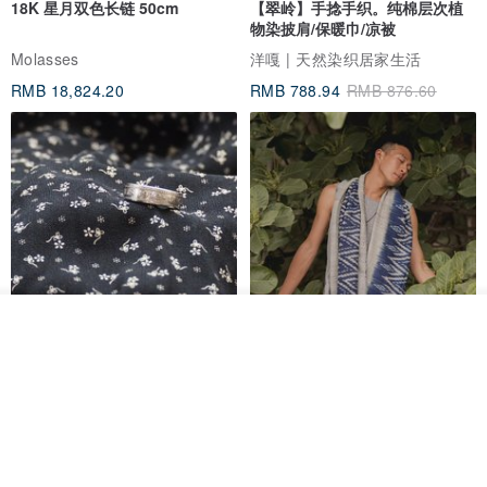
18K 星月双色长链 50cm
【翠岭】手捻手织。纯棉层次植
物染披肩/保暖巾/凉被
Molasses
洋嘎 | 天然染织居家生活
RMB 18,824.20
RMB 788.94
RMB 876.60
看其他商品
了解品牌
香港银色伍毫硬币戒指
【水岸】手织纯棉蓝染/伊卡织饰
巾/空调保暖披肩
Riley the jewellery
洋嘎 | 天然染织居家生活
RMB 396.50
RMB 729.70
包邮
9 折