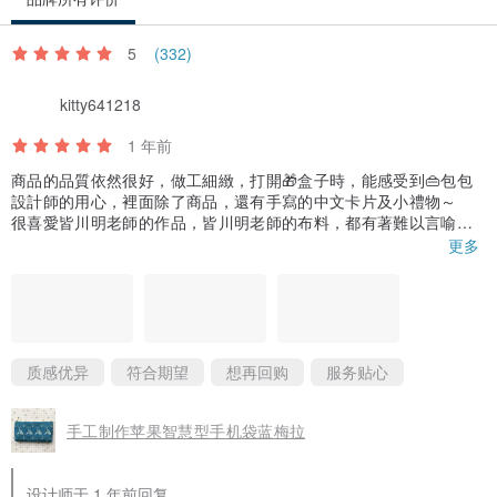
5
(332)
kitty641218
1 年前
商品的品質依然很好，做工細緻，打開🎁盒子時，能感受到👜包包
設計師的用心，裡面除了商品，還有手寫的中文卡片及小禮物～
很喜愛皆川明老師的作品，皆川明老師的布料，都有著難以言喻的
氣質，老師藉由創作的布料，來傳遞人的情感，以及連繫人與人之
更多
間的心念，因此每塊布料都是獨一無二的，而布料上精美刺繡也令
人有溫暖且幸福的感受…🥰
很開心包包手作設計師，根據我個人的需求，幫我訂制出合適的包
型和尺寸，很欣賞👝設計師對布料的剪裁及搭配，讓商品很有美
感，收到包包時很感動。在交流過程中設計師也非常地有耐心，對
問題的回覆也很仔細，等包包完成後，在很快時間就能拿到，沒有
质感优异
符合期望
想再回购
服务贴心
過度包裝，一切都剛剛好！期待設計師很快就有新作品与我們分享
～😍
手工制作苹果智慧型手机袋蓝梅拉
设计师于 1 年前回复