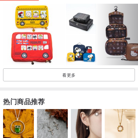
尺寸 (厘米)
高度 12.5
宽度 15.4
====================
为了以实惠的价格提供优质商品，我们将不使用礼盒包装寄出。若您
是购买礼品，请在下标前透过消息与我们联系。
看更多
我们将为您提供包装建议。
由于是手工制作，产量有限。
热门商品推荐
若您喜欢，请尽早购买。
此商品为使用 mina perhonen 布料的手工制品，并非 mina perhonen
的官方商品，亦非联名合作商品。