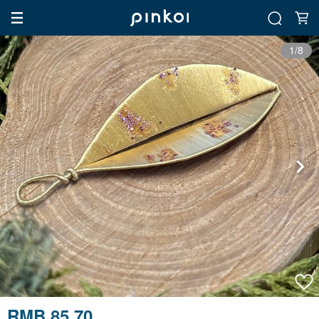
1/8
RMB 85.70