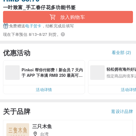
一叶致富_手工春仔花多功能书签
放入购物车
免费赠送
电子贺卡
，结帐完成后填写
现在下单预估 8/13~8/27 到货。
优惠活动
看全部 (2)
轻松拥有海外好
Pinkoi 帮你付邮费！新会员 7 天内
于 APP 下单满 RMB 250 最高可折
指定商品跨境享
邮费 RMB 40
活动详情
活动详
关于品牌
逛设计品牌
三只木鱼
台湾