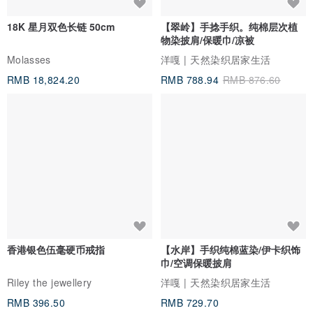
18K 星月双色长链 50cm
【翠岭】手捻手织。纯棉层次植
物染披肩/保暖巾/凉被
Molasses
洋嘎 | 天然染织居家生活
RMB 18,824.20
RMB 788.94
RMB 876.60
香港银色伍毫硬币戒指
【水岸】手织纯棉蓝染/伊卡织饰
巾/空调保暖披肩
Riley the jewellery
洋嘎 | 天然染织居家生活
RMB 396.50
RMB 729.70