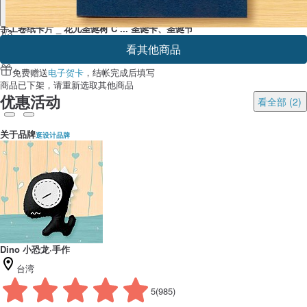
手工卷纸卡片 _ 花儿圣诞树 C ... 圣诞卡、圣诞节
1/3
看其他商品
免费赠送
电子贺卡
，结帐完成后填写
商品已下架，请重新选取其他商品
优惠活动
看全部 (2)
关于品牌
逛设计品牌
Dino 小恐龙·手作
台湾
5
(985)