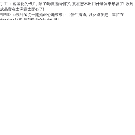
手工 + 客製化的卡片, 除了獨特這兩個字, 實在想不出用什麼詞來形容了! 收到
成品實在太滿意太開心了!
謝謝Dino設計師從一開始耐心地來來回回信件溝通, 以及連夜趕工幫忙在
deadline前完成這麼棒的卡片作品!
手工 + 客製化的卡片, 除了獨特這兩個字, 實在想不出用什麼詞來形容了! 收到
成品實在太滿意太開心了!
( 6款供选择 ) 手工卷纸卡片 _ 圣诞树 - GHIJKL款
看品牌所有评价 (985)
与此商品相似