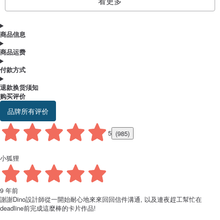
看更多
商品信息
商品运费
付款方式
退款换货须知
购买评价
品牌所有评价
5
(985)
小狐狸
9 年前
謝謝Dino設計師從一開始耐心地來來回回信件溝通, 以及連夜趕工幫忙在
deadline前完成這麼棒的卡片作品!