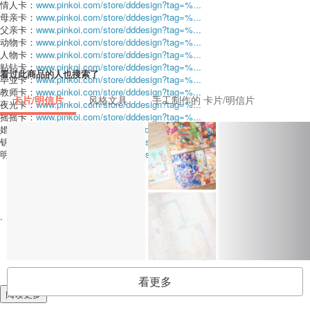
情人卡：
www.pinkoi.com/store/dddesign?tag=%...
母亲卡：
www.pinkoi.com/store/dddesign?tag=%...
父亲卡：
www.pinkoi.com/store/dddesign?tag=%...
动物卡：
www.pinkoi.com/store/dddesign?tag=%...
人物卡：
www.pinkoi.com/store/dddesign?tag=%...
贴钻卡：
www.pinkoi.com/store/dddesign?tag=%...
看过此商品的人也搜索了
毕业卡：
www.pinkoi.com/store/dddesign?tag=%...
教师卡：
www.pinkoi.com/store/dddesign?tag=%...
卡片/明信片
风格文具
手工制作的 卡片/明信片
夜光卡：
www.pinkoi.com/store/dddesign?tag=%...
摇摇卡：
www.pinkoi.com/store/dddesign?tag=%...
婚礼贺卡：
www.pinkoi.com/store/dddesign?tag=%...
钥匙圈：
www.pinkoi.com/store/dddesign?tag=%...
明信片：
www.pinkoi.com/store/dddesign?tag=%...
.
看更多
阅读更多