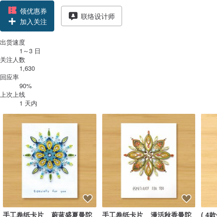
领优惠券
联络设计师
加入关注
出货速度
1～3 日
关注人数
1,630
回应率
90%
上次上线
1 天内
手工卷纸卡片 _ 蔚蓝盛夏曼陀
手工卷纸卡片 _ 漫活秋香曼陀
( 4