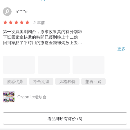
h*****e
2 年前
第一次買奧剛燭台，原來效果真的有分別😲
下班回家拿快遞的時間已經到晚上十二點
回到家點了平時用的療癒金錢蠟燭放上去
慢慢感覺頭腦愈來愈放鬆，思緒變清晰
更多
到凌晨三點多也沒有睡意，整個人變得很精神
平時沒用奧剛燭台點蠟燭感覺會很想睡，很想休息
所以真的很讚🌟 造型很美，很精緻，效果也很好👍🏻
思緒清晰才能吸引好的能量吧
质感优异
符合期望
风格独特
想再回购
Orgonite蜡烛台
看品牌所有评价 (3)