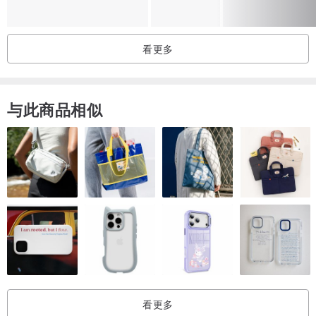
我们希望能帮您找到最适合您的水晶能量产品，让这个产品成为您的
看更多
最佳伙伴与助手❤
专属灵数订做能量钻
与此商品相似
备注：因为是手工，都会有1cm大小差
⚠️此商品为定制化商品,下单后请备注商品使用者的西元生日,谢谢⚠️
看更多