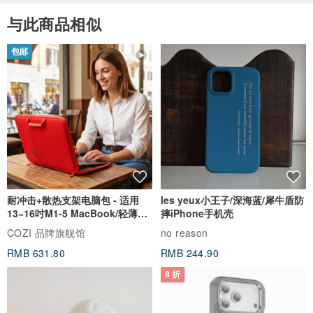
与此商品相似
包邮
耐冲击+散热支架电脑包 - 适用
les yeux小王子/深海蓝/犀牛盾防
13~16吋M1-5 MacBook/轻薄笔
摔iPhone手机壳
电
COZI 品牌旗舰馆
no reason
RMB 631.80
RMB 244.90
8 折