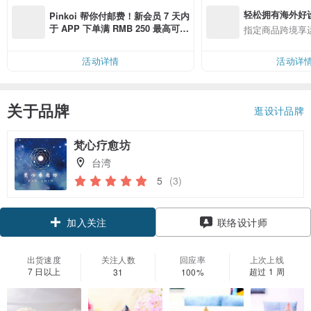
轻松拥有海外好
Pinkoi 帮你付邮费！新会员 7 天内
于 APP 下单满 RMB 250 最高可折
指定商品跨境享
邮费 RMB 40
活动详情
活动详
关于品牌
逛设计品牌
梵心疗愈坊
台湾
5
(3)
领优惠券
联络设计师
加入关注
出货速度
关注人数
回应率
上次上线
7 日以上
超过 1 周
31
100%