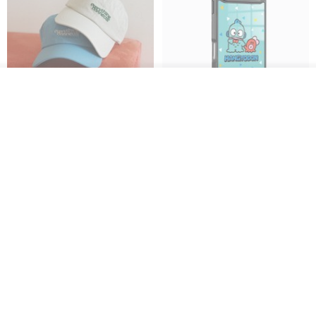
我要订制
加入收藏
了解品牌
everything connects 防泼水帽
三丽鸥 iPhone 全系列 防摔合金
框隐形立架手机壳 - 人鱼汉顿
no reason
apbs 雅品仕 | 水晶彩钻手机壳
RMB 232.70
RMB 270.32
RMB 337.90