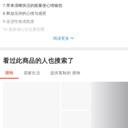
7.带来清晰快活的能量使心情愉悦
8.释放压抑的心情与感受
9.促进性格成熟度
10.激发雄心壮志展宏图
阅读更多
★水晶老师的叮咛★
看过此商品的人也搜索了
任何的能量饰品、产品，在我们的人生中都只是辅助的效用。它们的
作用或功能在于疏通我们在某些能量层面上的阻塞，让我们的能量更
摆饰
居家生活
提供客制的 摆饰
为流通、频率增高。
然而无论您选择的是什么样的能量饰品，要启动这个能量饰品的要件
即是“行动”与“明心”，否则无论这个能量产品的功能再如何强大，在高
的频率都会被我们中和掉。因此，请各位宝贝们不要误会，有“买了什
么东西就会（能）怎样”的想法，最重要的要素，一直都在我们身上喔
～！