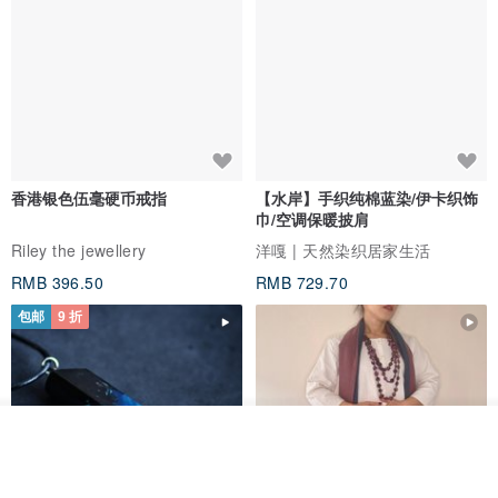
香港银色伍毫硬币戒指
【水岸】手织纯棉蓝染/伊卡织饰
巾/空调保暖披肩
Riley the jewellery
洋嘎 | 天然染织居家生活
RMB 396.50
RMB 729.70
包邮
9 折
放入购物车
加入收藏
了解品牌