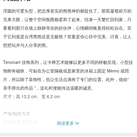
浑圆的可爱头型，把忠厚老实的熊熊神韵都捉住了。那双凝视前方的
无辜大眼，让整个空间氛围都柔和了起来。结束一天繁忙回到家，只
要看到那只在墙上静静等你的好伙伴，心情瞬间恢复得轻松自在。至
于它到底是台湾黑熊还是北极熊？答案是你心目中完美、讨喜，让人
想把玩并与人分享的熊。
Tenonart 挂饰系列，让卡榫艺术能够以更多不同的样貌呈现。小型挂
饰附有磁铁，可贴在办公室隔板或是家里的冰箱上固定 Memo 或照
片，所以除了装饰性，也让生活点滴有了专门的位置。此外，借由“
亲手拼出的作品 ”，送礼时便能传达温暖的诚意。
尺寸：高 13.2 cm、宽 6.2 cm
产地/制造方式
产地台湾 手工制作
阅读更多