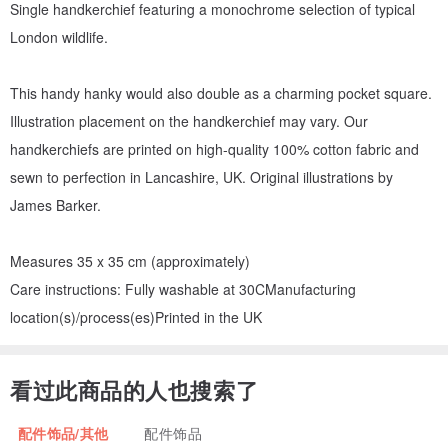
Single handkerchief featuring a monochrome selection of typical
London wildlife.
This handy hanky would also double as a charming pocket square.
Illustration placement on the handkerchief may vary. Our
handkerchiefs are printed on high-quality 100% cotton fabric and
sewn to perfection in Lancashire, UK. Original illustrations by
James Barker.
Measures 35 x 35 cm (approximately)
Care instructions: Fully washable at 30CManufacturing
location(s)/process(es)Printed in the UK
看过此商品的人也搜索了
配件饰品/其他
配件饰品