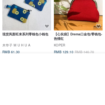
现货凤梨旺来系列零钱包小钱包
【心实袋】Drema口金包/零钱包-
热情红
木华子 M U H U A
KOPER
RMB 61.30
RMB 129.10
RMB 146.70
我要排队
了解品牌