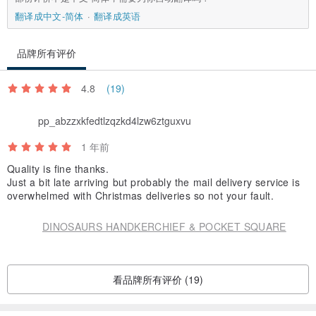
翻译成中文-简体
翻译成英语
品牌所有评价
4.8
(19)
pp_abzzxkfedtlzqzkd4lzw6ztguxvu
1 年前
Quality is fine thanks.
Just a bit late arriving but probably the mail delivery service is
overwhelmed with Christmas deliveries so not your fault.
DINOSAURS HANDKERCHIEF & POCKET SQUARE
看品牌所有评价 (19)