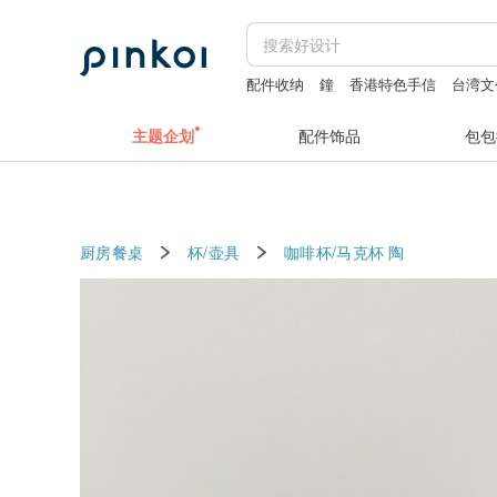
配件收纳
鐘
香港特色手信
台湾文
定制 随身镜 刻字
主题企划
配件饰品
包包
厨房餐桌
杯/壶具
咖啡杯/马克杯
陶