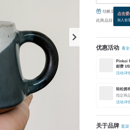
结帐后填写并
点击爱
此商品目前没现货
加入欲
优惠活动
看全部
Pinko
邮费 US$
活动详
轻松拥
指定商
活动详
关于品牌
逛设