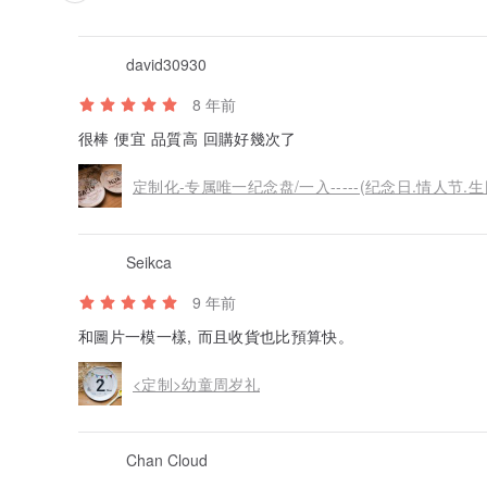
david30930
8 年前
很棒 便宜 品質高 回購好幾次了
定制化-专属唯一纪念盘/一入-----(纪念日.情人节.生日.
Seikca
9 年前
和圖片一模一樣, 而且收貨也比預算快。
<定制>幼童周岁礼
Chan Cloud