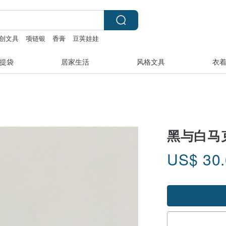
创文具
项链银
香膏
豆荚娃娃
提袋
居家生活
风格文具
衣
黑与白马
US$
30