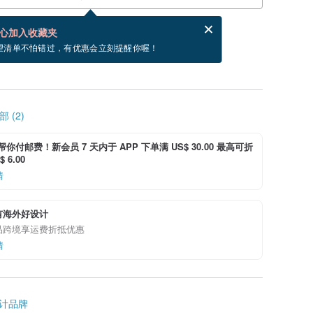
分享，免费帮你寄送电子贺卡。
电子贺卡是什么？
心加入收藏夹
，你可以按“我要排队”，当有货会主动发信通知你
望清单不怕错过，有优惠会立刻提醒你喔！
 (2)
i 帮你付邮费！新会员 7 天内于 APP 下单满 US$ 30.00 最高可折
 6.00
情
有海外好设计
品跨境享运费折抵优惠
情
计品牌