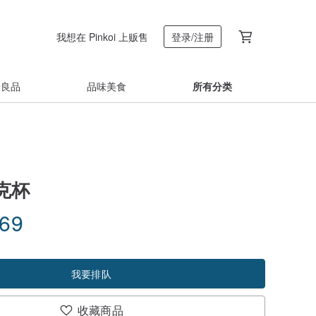
我想在 Pinkoi 上贩售
登录/注册
着良品
品味美食
所有分类
克杯
.69
我要排队
收藏商品