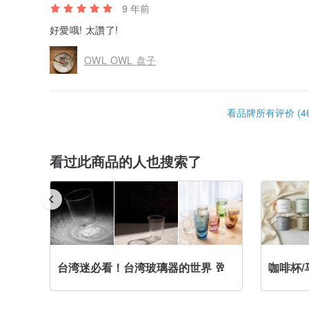
9 年前
好愛哦! 太讚了!
OWL OWL 盘子
看品牌所有评价 (46
看过此商品的人也搜索了
台湾迷必看！台湾玻璃器的世界 🥂
咖啡杯/