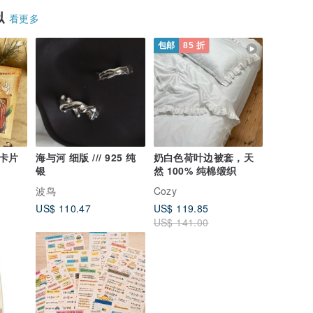
似
看更多
包邮
85 折
卡片
海与河 细版 /// 925 纯
奶白色荷叶边被套，天
银
然 100% 纯棉缎织
波鸟
Cozy
US$ 110.47
US$ 119.85
US$ 141.00