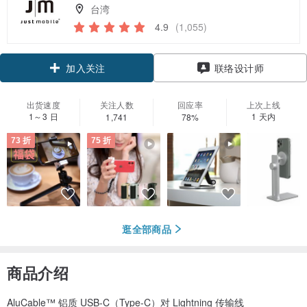
台湾
4.9
(1,055)
领优惠券
联络设计师
加入关注
出货速度
关注人数
回应率
上次上线
1～3 日
1 天内
1,741
78%
73 折
75 折
逛全部商品
商品介绍
AluCable™ 铝质 USB-C（Type-C）对 Lightning 传输线