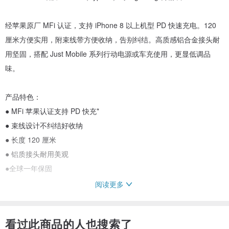
经苹果原厂 MFi 认证，支持 iPhone 8 以上机型 PD 快速充电。120
厘米方便实用，附束线带方便收纳，告别纠结。高质感铝合金接头耐
用坚固，搭配 Just Mobile 系列行动电源或车充使用，更显低调品
味。
产品特色：
● MFi 苹果认证支持 PD 快充*
● 束线设计不纠结好收纳
● 长度 120 厘米
● 铝质接头耐用美观
●全球一年保固
阅读更多
*需另外搭配支持 PD 快速充电之充电器 , 以及可接受快充之设备
(iPhone 8 以后之新机 ) 才能享 PD 快充效果。
看过此商品的人也搜索了