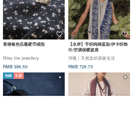
香港银色伍毫硬币戒指
【水岸】手织纯棉蓝染/伊卡织饰
巾/空调保暖披肩
Riley the jewellery
洋嘎 | 天然染织居家生活
RMB 396.50
RMB 729.70
包邮
9 折
放入购物车
加入收藏
了解品牌