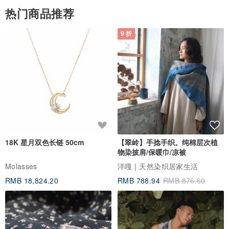
热门商品推荐
9 折
18K 星月双色长链 50cm
【翠岭】手捻手织。纯棉层次植
物染披肩/保暖巾/凉被
Molasses
洋嘎 | 天然染织居家生活
RMB 18,824.20
RMB 788.94
RMB 876.60