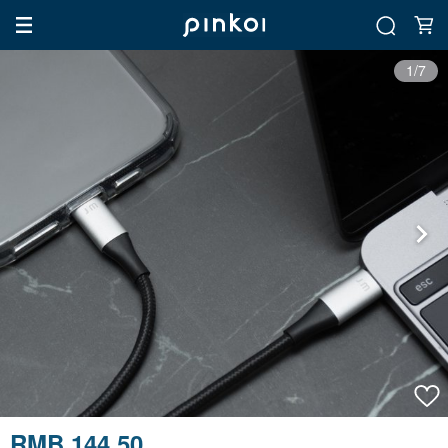
1/7
RMB 144.50