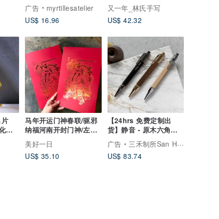
妈祖 财神 文昌 月老
广告
myrtillesatelier
又一年_林氏手写
US$ 16.96
US$ 42.32
名片
马年开运门神春联/驱邪
【24hrs 免费定制出
化、
纳福河南开封门神/左右
货】静音 - 原木六角原
节礼物
一对/烫亮古铜金
子笔 (黑) 免费刻字
美好一日
广告
三禾制所San Ho Studio
US$ 35.10
US$ 83.74