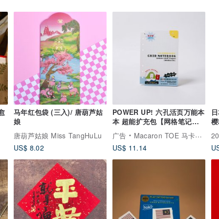
治愈
马年红包袋 (三入)/ 唐葫芦姑
POWER UP! 六孔活页万能本
日
娘
本 超能扩充包【网格笔记内
樱
页】
喜
唐葫芦姑娘 Miss TangHuLu
广告
Macaron TOE 马卡龙脚趾
2
US$ 8.02
US$ 11.14
US