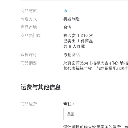
◆ 大门、玄关、客厅、房间、厨房、阳台等各区都适合。
◆ 贴在门上、墙上、窗户、书柜、冰箱上，让空间更美。
商品材质
纸
—————————————————————————
制造方式
机器制造
🎁 带来幸福感受的春联 送礼自用都合适 🎁
◆ 送给长辈、家人或朋友，带给关心的人一整年的祝福。
商品产地
台湾
◆ 为自己挑一张特别的春联，希望明年梦想与目标都能实
商品热门度
被欣赏 1,210 次
—————————————————————————
已卖出 1 件商品
共 6 人收藏
贩售许可
原创商品
商品摘要
此页面商品为【福禄大吉-门心-纳福】
鸶代表福禄丰收，与纳福搭配代表丰
运费与其他信息
注意事项
● 纸张于印制过程、使用环境之气候条件、潮湿程度等相
能造成(±)3mm之尺寸差异。
商品运费
寄往：
● 商品不含背胶，使用时需购买黏贴相关用具。
● 商品保存时请勿放置于潮湿处或高温日照下；张贴时，
美国
成褪色之情形。
● 商品与包装使用时请留意安全，避免幼儿游戏使用，以
● 商品出货前已经品管检验，商品印刷时因印刷时间、油
设计师目前尚未设定美国的运费，