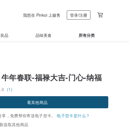
我想在 Pinkoi 上贩售
登录/注册
着良品
品味美食
所有分类
21牛年春联-福禄大吉-门心-纳福
5.0
(1)
看其他商品
分享，免费帮你寄送电子贺卡。
电子贺卡是什么？
新选取其他商品