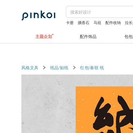
卡册
擴香石
马祖
配件收纳
拉长
iphone case 17 pro case
主题企划
配件饰品
包包
风格文具
纸品/贴纸
红包/春联
纸