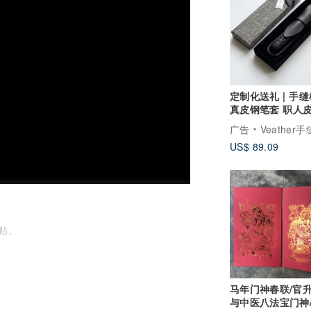
定制化送礼 | 手
真皮钢笔套 职人
支笔袋 Veather
广告
Veather手缝设
US$ 89.09
贴。
————————————————
马年门神春联/官
与中医八法宝门神
对。