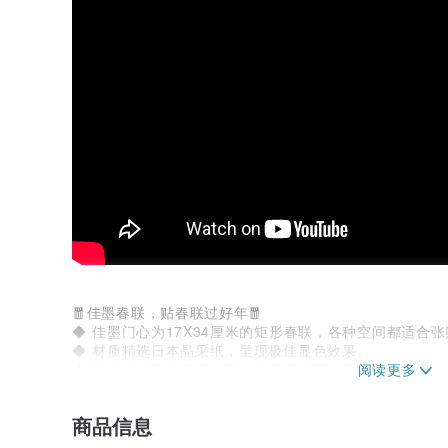
🧧佳墨春联，贴春联过好年🧧
◆ 佳墨门心为17X34厘米的矩形春联，各种空间都适合张
◆ 材质精选日本晶采纸，呈现极佳显色效果。
◆ 加入独特印金印刷效果，丰富视觉层次质感。
◆ 运用笔墨精心设计，经典吉祥图案与文字相互呼应。
—————————————————————————
商品信息
🏠 佳墨春联多样款式 发挥创意自由搭配 🏠
◆ 适合居家空间、办公室、餐厅布置、店家妆点、活动派