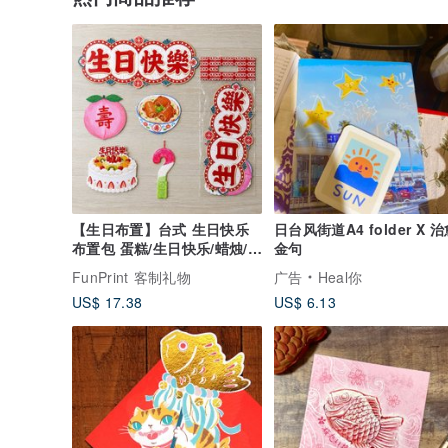
【生日布置】台式 生日快乐
日台风街道A4 folder X 
布置包 蛋糕/生日快乐/蜡烛/寿
金句
桃
FunPrint 客制礼物
广告
Heal你
US$ 17.38
US$ 6.13