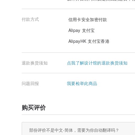
法完全一致之现象。
● 因每台屏幕显示的颜色不尽相同，实际颜色以实品为准
付款方式
信用卡安全加密付款
Alipay 支付宝
AlipayHK 支付宝香港
退款换货须知
点我了解设计馆的退款换货须知
问题回报
我要检举此商品
购买评价
部份评价不是中文-简体，需要为你自动翻译吗？