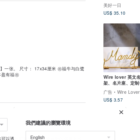
一对/烫古铜金
美好一日
US$ 35.10
————————————————
现。
————————————————
一张。 尺寸： 17x34厘米 ㊗️福牛与白鹭
盈有福㊗️
Wire lover 英文
架、名片座、定制
金属线创作 耶诞
广告
Wire Lover
US$ 3.57
关因素，因而产生纸张缩放之物理现象，可
受到阳光曝晒、风雨、潮湿之因素，皆会造
我們建議的瀏覽環境
免伤害风险。
墨、温度、纸张特性等因素，会产生颜色无
你可以透过
联系设计师
讨论合适的运送方式