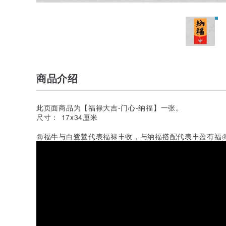
商品介绍
此页面商品为【福禄大吉-门心-纳福】一张。
尺寸： 17x34厘米
㊗️福牛与白鹭鸶代表福禄丰收，与纳福搭配代表丰盈有福㊗