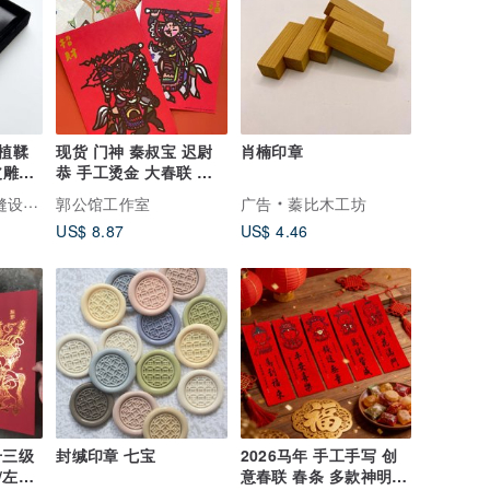
缝植鞣
现货 门神 秦叔宝 迟尉
肖楠印章
皮雕单
恭 手工烫金 大春联 挥
春
计皮件
郭公馆工作室
广告
蓁比木工坊
US$ 8.87
US$ 4.46
升三级
封缄印章 七宝
2026马年 手工手写 创
/左右
意春联 春条 多款神明