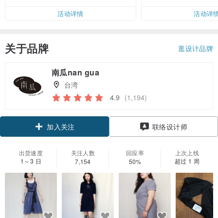
活动详情
活动详
关于品牌
逛设计品牌
南瓜nan gua
台湾
4.9
(1,194)
加入关注
联络设计师
出货速度
关注人数
回应率
上次上线
1～3 日
超过 1 周
7,154
50%