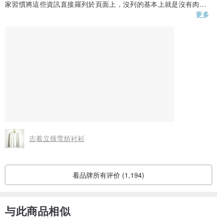
家習慣將這些資訊直接羅列於頁面上，沒列的基本上就是沒有肉眼
可見的使用痕跡，所以使用痕跡這部分，個人沒有事先私訊詢問確
更多
認的習慣。這個痕跡並不影響這次消費的評價，不過還是希望跟買
家反應一下，可能的話還是希望購買前就明確從文字敘述或照片中
知道這些痕跡和所在位置，未來我也會更重視與賣家的事前溝通。
謝謝。
古着立领雪纺衬衫
看品牌所有评价 (1,194)
与此商品相似