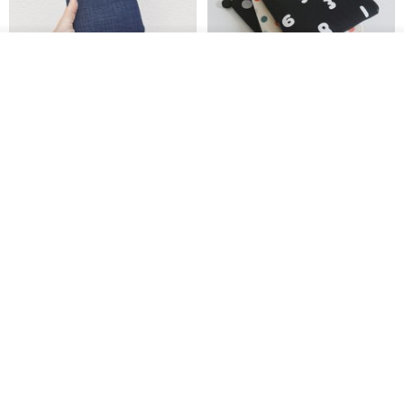
放入购物车
加入收藏
了解品牌
电子书保护套/电子书平板
进口布 HyRead gaze mini 6 寸
套/Kobo 6寸保护套/平板保护套/
定制尺寸保护包 礼物 文艺日系
阅读器套
shalom
虚室手制
RMB 100.40
RMB 20.00
刺绣森林 轻便防水 kobo 电子书
电子书保护套/电子书平板
保护套 客制化礼物 平板电脑包
套/Kobo 6 寸保护套/平板保护套/