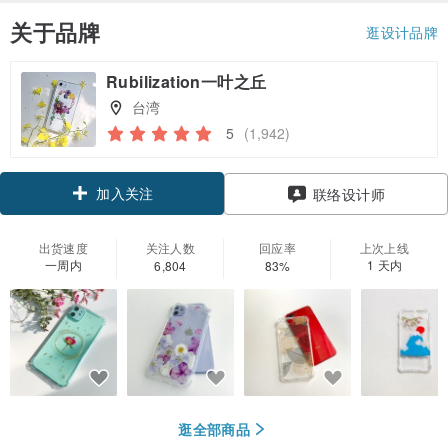
关于品牌
逛设计品牌
Rubilization一叶之丘
台湾
5
(1,942)
加入关注
联络设计师
出货速度
关注人数
回应率
上次上线
一周内
1 天内
6,804
83%
逛全部商品