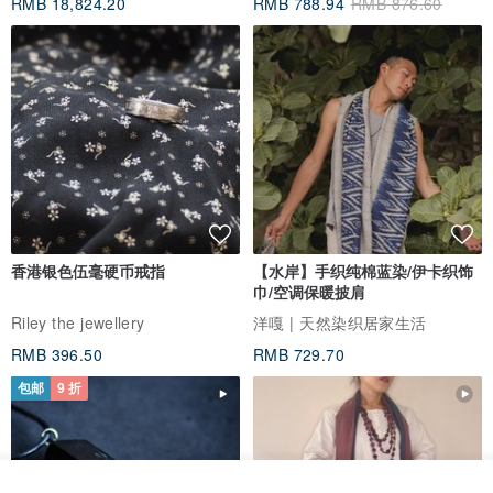
RMB 18,824.20
RMB 788.94
RMB 876.60
香港银色伍毫硬币戒指
【水岸】手织纯棉蓝染/伊卡织饰
巾/空调保暖披肩
Riley the jewellery
洋嘎 | 天然染织居家生活
RMB 396.50
RMB 729.70
包邮
9 折