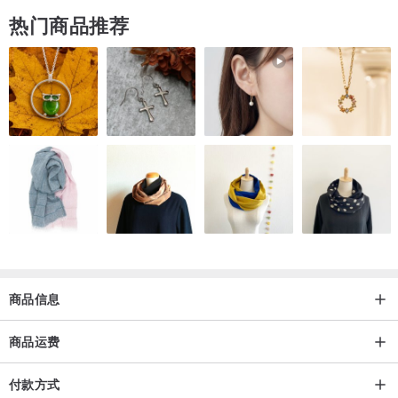
干燥真花/树脂/塑胶/亮片/金属线
热门商品推荐
－手机壳材质－
双料壳：中间部分为压克力（硬）、四边全包覆为硅胶（软）
－订制须知－
【1】约 10 个工作天（不包含周六、日与例假日）。
【2】不接受非本品牌外花色订制。
．
－注意事项－
【1】手机壳是全透明包四边的软壳，手机壳表面会灌一层宝石胶把花
材封起来，花材最终会相嵌在中央，所以不用担心会掉落问题。有些
商品信息
花朵比较厚或有重叠之处，有可能轻微凸起摸得到（例如：雏菊蕊/飞
燕花蕊/满天星）
商品运费
【2】所有产品 100% 全手工制作，无使用机械式除泡，故会随机出
付款方式