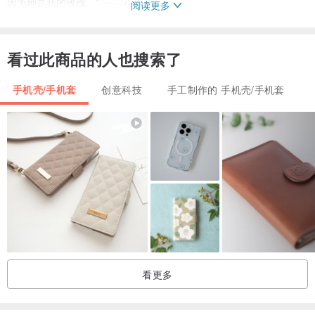
因为她是我的玫瑰。"-------小王子
阅读更多
小王子概念款
看过此商品的人也搜索了
让红色手机的朋友也可以出色的设计款喔!
手机壳/手机套
创意科技
手工制作的 手机壳/手机套
注意事项：
金属珍珠或亮片部分会稍微凸起摸得到，但是由于镶嵌在中央并不会
造成掉落的问题，请放心选购。
壳内含金属线故不支持无线充电，请使用充电线为手机进行充电。
【商品须知已申请版权，请抄袭者自重】。
看更多
－商品材质－