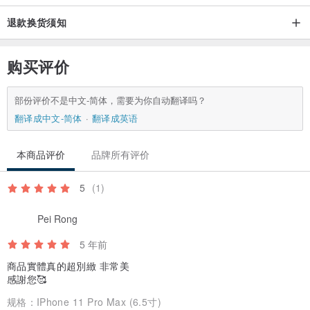
现微小气泡，并不影响正常使用。
退款换货须知
【3】设计馆图片只供参考用，设计款的花材排列无法 100% 一样，
如果花草遇季节性缺货，会用现有色系的花材去做出类似的风格，所
购买评价
以每个创作都会是独一无二的。
部份评价不是中文-简体，需要为你自动翻译吗？
【4】某些款式使用原色花材（无染色）灌胶后会轻微稍变透明感，乃
翻译成中文-简体
翻译成英语
正常现象并非瑕疵。
本商品评价
品牌所有评价
【5】手机和电脑屏幕存在色差，实物颜色或稍有不同。
5
(1)
【6】纯手工商品，恕不退货退换，真花制品每个独一无二“不会完全
Pei Rong
一模一样”，十分介意这点的朋友下单前请仔细考虑。
5 年前
商品實體真的超別緻 非常美
感謝您🥰
规格：
IPhone 11 Pro Max (6.5寸)