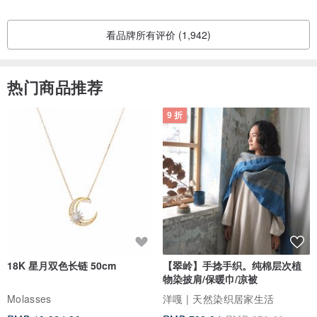
看品牌所有评价 (1,942)
热门商品推荐
9 折
18K 星月双色长链 50cm
【翠岭】手捻手织。纯棉层次植
物染披肩/保暖巾/凉被
Molasses
洋嘎 | 天然染织居家生活