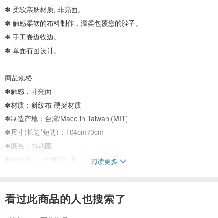
✽ 柔软亲肤材质, 非亮面。
✽ 触感柔软的布料制作，温柔包覆您的脖子。
✽ 手工卷边收边。
✽ 单面有图设计。
商品规格
✽触感：非亮面
✽材质：斜纹布-硬挺材质
✽制造产地：台湾/Made in Taiwan (MIT)
✽尺寸(长边*短边)：104cm70cm
✽颜色：白花园
✽插画设计：ENMO LIN
阅读更多
✽包装方式：礼盒包装 (适合送礼)
看过此商品的人也搜索了
✽使用方式
绑包包 (让包包也有新心情), 头饰-绑头发, 绑手腕-做造型