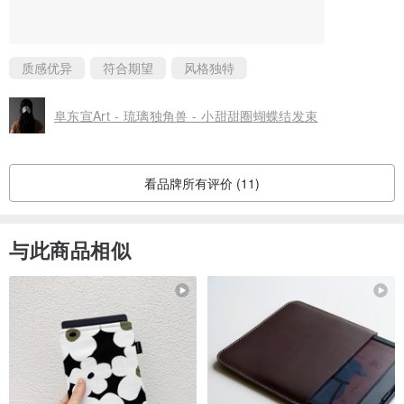
质感优异
符合期望
风格独特
阜东宣Art - 琉璃独角兽 - 小甜甜圈蝴蝶结发束
看品牌所有评价 (11)
与此商品相似