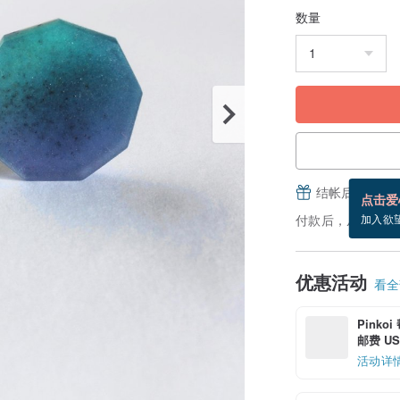
数量
结帐后填写并
点击爱
付款后，从备货到
加入欲
优惠活动
看全部
Pinko
邮费 US$
活动详