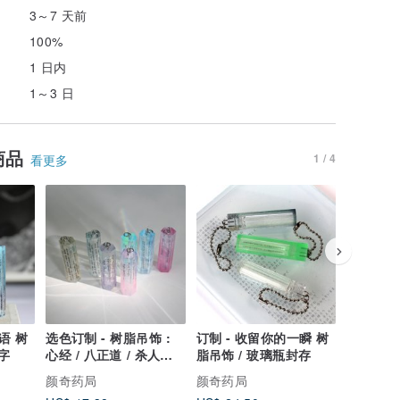
3～7 天前
100%
1 日内
1～3 日
商品
1 / 4
看更多
语 树
选色订制 - 树脂吊饰 :
订制 - 收留你的一瞬 树
眼泪 / 树
字
心经 / 八正道 / 杀人屋
脂吊饰 / 玻璃瓶封存
七角形 透
守则
闪烁
颜奇药局
颜奇药局
颜奇药局