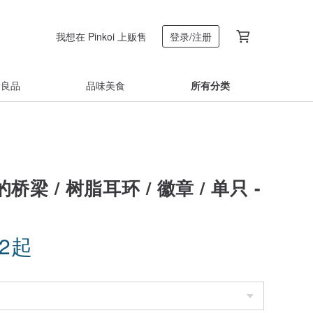
我想在 Pinkoi 上贩售
登录/注册
着良品
品味美食
所有分类
梁 / 树脂耳环 / 徽章 / 单只 -
02
起