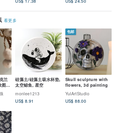
US$ 17.38
US$ 24.50
US$ 6.6
似
看更多
包邮
乌克兰
硅藻土/硅藻土吸水杯垫,
Skull sculpture with
北欧图案
太空鲸鱼, 星空
flowers, 3d painting
格 适
珠
monlee1213
YulArtStudio
学典
US$ 8.91
US$ 88.00