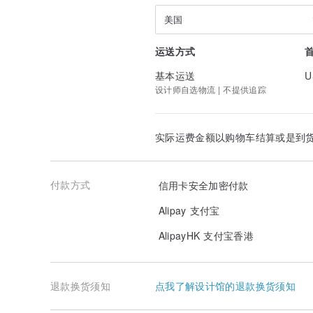
环氧树脂
压克力颜料
美国
▸▸ 尺寸
运送方式
宽度约为 20 mm，厚度约为 3 mm
基本运送
U
▸▸ 款式可选择
设计师自选物流 | 不提供追踪
弹簧耳夹 （附硅胶软垫）
316L 医疗钢耳针
925 银耳针
徽章
实际运费金额以购物车结算或是到
▸ 耳针/耳夹/徽章 以环氧树脂固定，不易脱落
▸ 耳束材质为不锈钢
付款方式
信用卡安全加密付款
Alipay 支付宝
AlipayHK 支付宝香港
退款换货须知
点我了解设计馆的退款换货须知