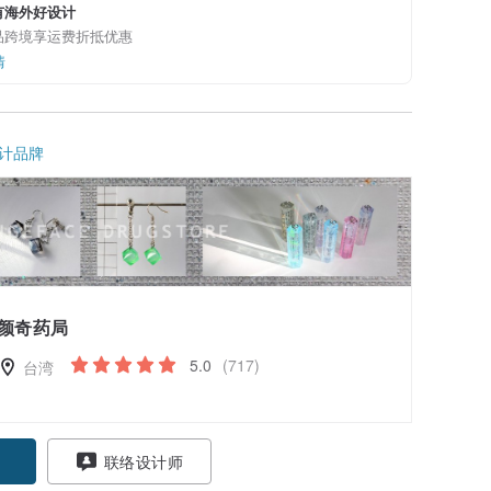
有海外好设计
品跨境享运费折抵优惠
情
计品牌
颜奇药局
5.0
(717)
台湾
联络设计师