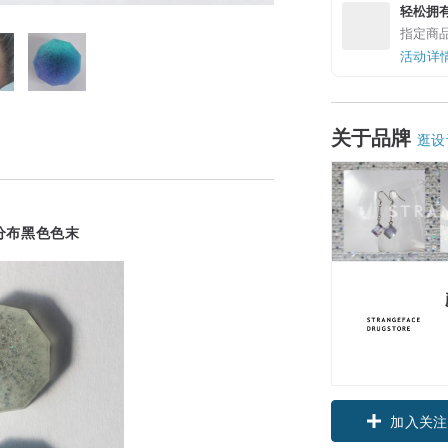
轻松拥
指定商
活动详
关于品牌
逛设
分布黑色色末
领优惠券
加入关注