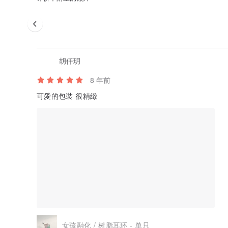
胡仟玥
8 年前
可愛的包裝 很精緻
▸▸ 商品照片以不同角度与光源表现透明材质多变化的色调
▸▸ 色彩可能因显示设备设定而呈现落差，若有问题欢迎询问
女孩融化 / 树脂耳环 - 单只