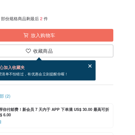
部份规格商品剩最后
2
件
放入购物车
收藏商品
分享，免费帮你寄送电子贺卡。
电子贺卡是什么？
心加入收藏夹
寄出商品为 3 个工作天。（不包含假日）
望清单不怕错过，有优惠会立刻提醒你喔！
 (2)
i 帮你付邮费！新会员 7 天内于 APP 下单满 US$ 30.00 最高可折
 6.00
情