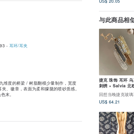
US$ 20.05
与此商品相
93 -
耳环/耳夹
捷克 珠饰 耳环 
ension 第九维度的桥梁 / 树脂翻模少量制作，宽度
刺绣 × Salvia 
、耳夹、徽章，表面为柔和朦胧的喷砂质感。
联名款 时尚北欧风
色色末。
回想当晚捷克玻璃
用于毕业典礼、入
US$ 64.21
礼等正式场合