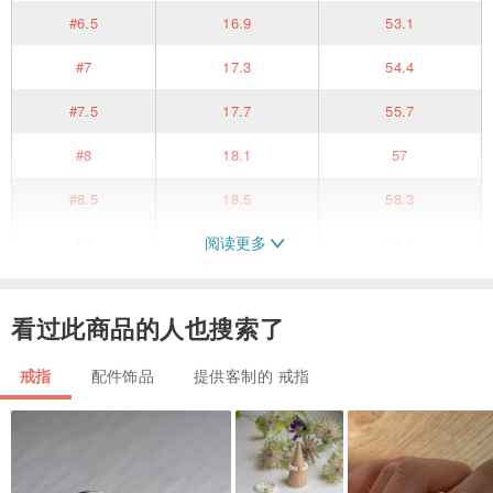
#6.5
16.9
53.1
#7
17.3
54.4
#7.5
17.7
55.7
#8
18.1
57
#8.5
18.5
58.3
阅读更多
#9
19
59.5
#9.5
19.4
60.8
看过此商品的人也搜索了
#10
19.8
62.1
14k gold ring with topaz briolettes and diamonds.
戒指
配件饰品
提供客制的 戒指
Weight: 1.6 g.
14k gold
Central stone: Topaz