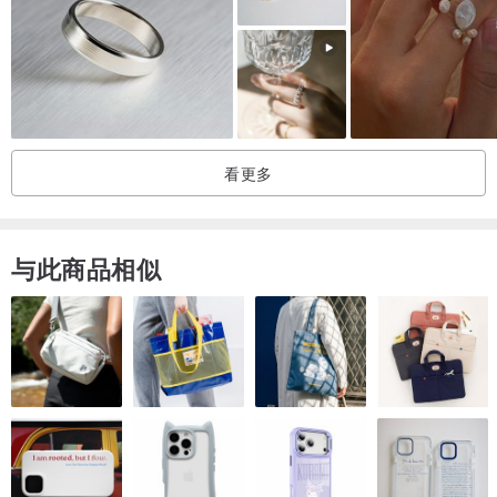
Cut: Briolette
Color: Blue
Clarity: Transparent
Diamonds: 6 pieces, 1.1 mm, G/VS1, brilliant cut, total weight - 0.06
ct
看更多
与此商品相似