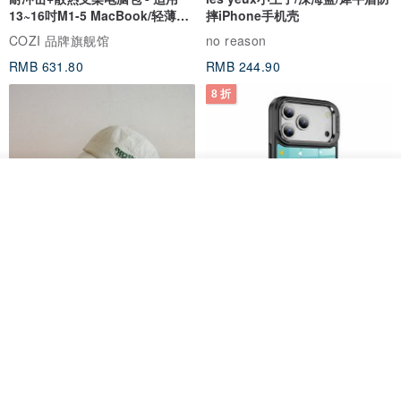
13~16吋M1-5 MacBook/轻薄笔
摔iPhone手机壳
电
COZI 品牌旗舰馆
no reason
RMB 631.80
RMB 244.90
8 折
我要订制
加入收藏
了解品牌
everything connects 防泼水帽
三丽鸥 iPhone 全系列 防摔合金
框隐形立架手机壳 - 人鱼汉顿
no reason
apbs 雅品仕 | 水晶彩钻手机壳
RMB 232.70
RMB 270.32
RMB 337.90