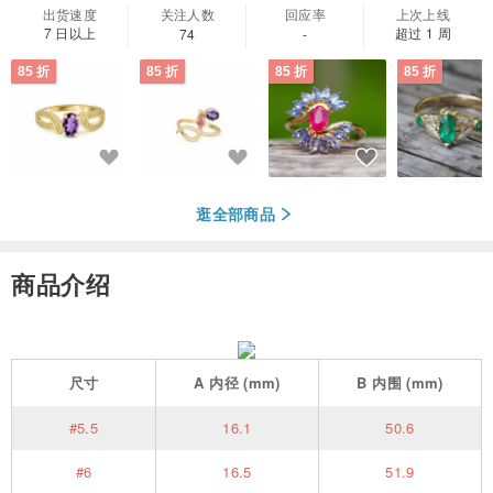
出货速度
关注人数
回应率
上次上线
7 日以上
超过 1 周
74
-
85 折
85 折
85 折
85 折
逛全部商品
商品介绍
尺寸
A
内径
(mm)
B
内围
(mm)
#5.5
16.1
50.6
#6
16.5
51.9