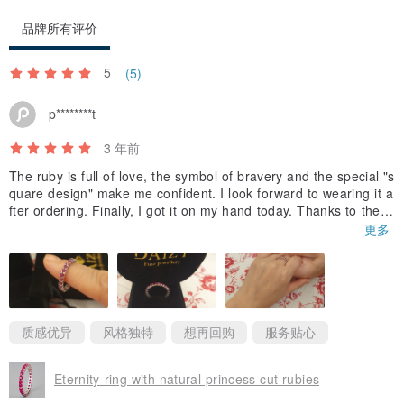
品牌所有评价
5
(5)
p********t
3 年前
The ruby is full of love, the symbol of bravery and the special "s
quare design" make me confident. I look forward to wearing it a
fter ordering. Finally, I got it on my hand today. Thanks to the d
esigner from afar for their attentive attitude. I sincerely wish all,
更多
may the Lord bless the world with peace and warmth.✨✞
质感优异
风格独特
想再回购
服务贴心
Eternity ring with natural princess cut rubies