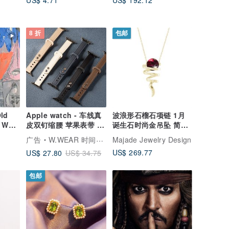
US$ 4.71
US$ 192.12
8 折
包邮
ld
Apple watch - 车线真
波浪形石榴石项链 1月
 Wall
皮双钉缩腰 苹果表带 苹
诞生石时尚金吊坠 简约
rtwork
果表带
925纯银抽象漩涡坠子
广告
W.WEAR 时间穿搭
Majade Jewelry Design
US$ 269.77
US$ 27.80
US$ 34.75
包邮