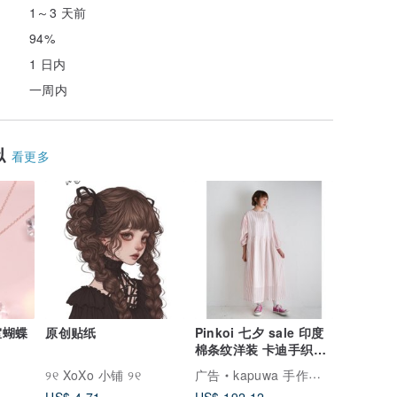
1～3 天前
94%
1 日内
一周内
似
看更多
室蝴蝶
原创贴纸
Pinkoi 七夕 sale 印度
棉条纹洋装 卡迪手织木
版印花 七分袖显瘦连
୨୧ XoXo 小铺 ୨୧
广告
kapuwa 手作布语