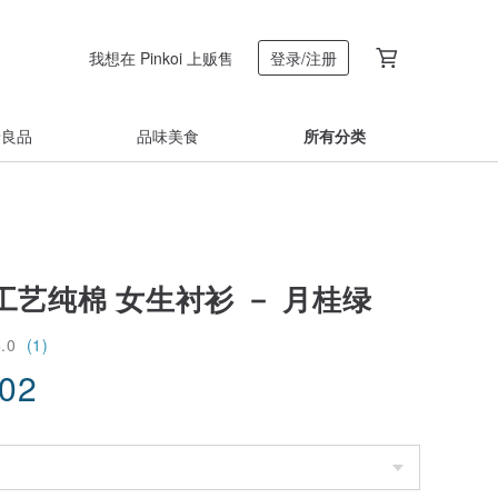
我想在 Pinkoi 上贩售
登录/注册
着良品
品味美食
所有分类
工艺纯棉 女生衬衫 － 月桂绿
5.0
(1)
.02