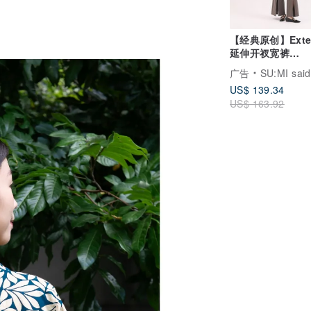
【经典原创】Exte
延伸开衩宽裤
_CLB005_灰
广告
SU:MI said
US$ 139.34
US$ 163.92