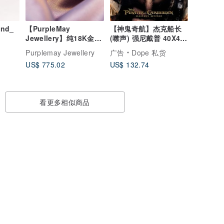
nd_
【PurpleMay
【神鬼奇航】杰克船长
Jewellery】纯18K金简
(噤声) 强尼戴普 40X40
约橄榄石珍珠耳钉-E068
无框画
Purplemay Jewellery
广告
Dope 私货
US$ 775.02
US$ 132.74
看更多相似商品