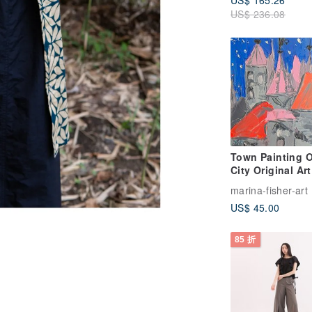
US$ 165.26
US$ 236.08
Town Painting O
City Original Art
Art Fairy Tale A
marina-fisher-art
Night Impasto
US$ 45.00
85 折