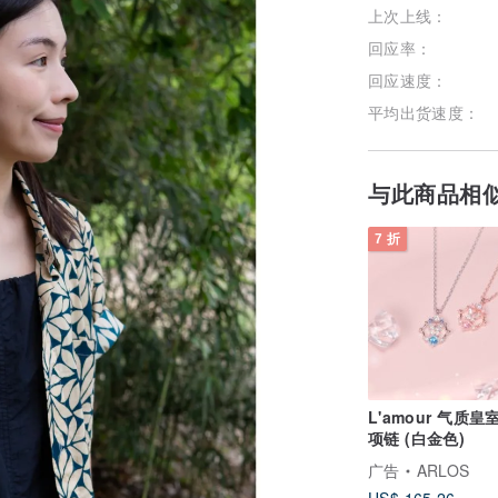
上次上线：
回应率：
回应速度：
平均出货速度：
与此商品相
7 折
L'amour 气质皇
项链 (白金色)
广告
ARLOS