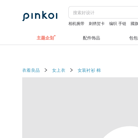
相机腕带
刺绣贺卡
编织 手链
國
丸モ高木陶器 富士山
主题企划
配件饰品
包包
衣着良品
女上衣
女装衬衫
棉