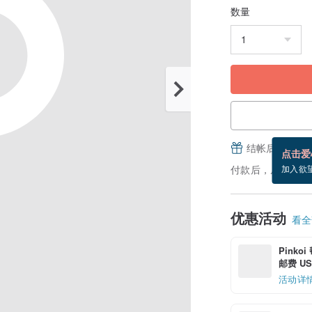
数量
结帐后填写并
点击爱
付款后，从备货到
加入欲
优惠活动
看全部
Pinko
邮费 US$
活动详