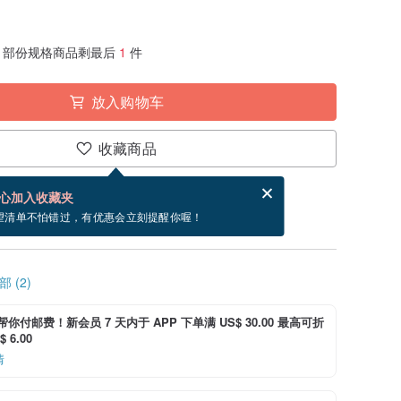
部份规格商品剩最后
1
件
放入购物车
收藏商品
分享，免费帮你寄送电子贺卡。
电子贺卡是什么？
心加入收藏夹
寄出商品为 3 个工作天。（不包含假日）
望清单不怕错过，有优惠会立刻提醒你喔！
 (2)
i 帮你付邮费！新会员 7 天内于 APP 下单满 US$ 30.00 最高可折
 6.00
情