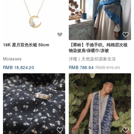
18K 星月双色长链 50cm
【翠岭】手捻手织。纯棉层次植
物染披肩/保暖巾/凉被
Molasses
洋嘎 | 天然染织居家生活
RMB 18,824.20
RMB 788.94
RMB 876.60