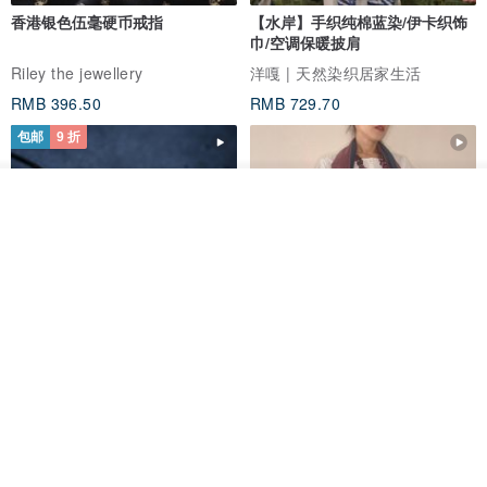
香港银色伍毫硬币戒指
【水岸】手织纯棉蓝染/伊卡织饰
巾/空调保暖披肩
Riley the jewellery
洋嘎 | 天然染织居家生活
RMB 396.50
RMB 729.70
包邮
9 折
放入购物车
加入收藏
了解品牌
木质树脂吊坠 Aurora borealis
特卖品｜麻 wool 混纺 双色长款
Glow in the Dark
草木手染披肩 靛蓝与胭脂红
HirokoJapan Hand dyed textile MOKUSA
WoodmadeWonderwood
RMB 270.36
RMB 300.40
RMB 393.60