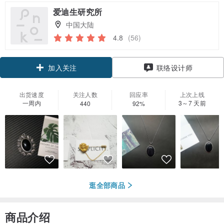
爱迪生研究所
中国大陆
4.8
(56)
加入关注
联络设计师
出货速度
关注人数
回应率
上次上线
一周内
3～7 天前
440
92%
逛全部商品
商品介绍