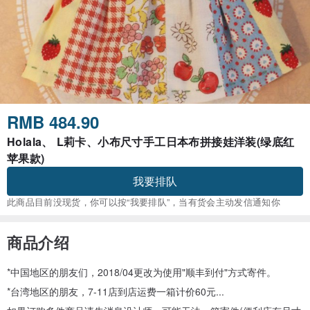
RMB 484.90
Holala、 L莉卡、小布尺寸手工日本布拼接娃洋装(绿底红
苹果款)
我要排队
此商品目前没现货，你可以按“我要排队”，当有货会主动发信通知你
商品介绍
*中国地区的朋友们，2018/04更改为使用"顺丰到付"方式寄件。
*台湾地区的朋友，7-11店到店运费一箱计价60元...