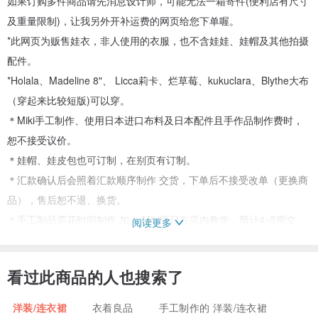
如果订购多件商品请先消息设计师，可能无法一箱寄件(便利店有尺寸
及重量限制)，让我另外开补运费的网页给您下单喔。
*此网页为贩售娃衣，非人使用的衣服，也不含娃娃、娃帽及其他拍摄
配件。
*Holala、Madeline 8"、 Licca莉卡、烂草莓、kukuclara、Blythe大布
（穿起来比较短版)可以穿。
＊Miki手工制作、使用日本进口布料及日本配件且手作品制作费时，
恕不接受议价。
＊娃帽、娃皮包也可订制，在别页有订制。
＊汇款确认后会照着汇款顺序制作 交货，下单后不接受改单（更换商
品），售后恕不退、换货。
＊手工制品需花时间制作 加上 Miki平日在店内教学，预计4~5周交
阅读更多
货，需等待制作，能等候着再下单~谢谢你们。
产地/制造方式
看过此商品的人也搜索了
Miki手工制作产地台湾
洋装/连衣裙
衣着良品
手工制作的 洋装/连衣裙