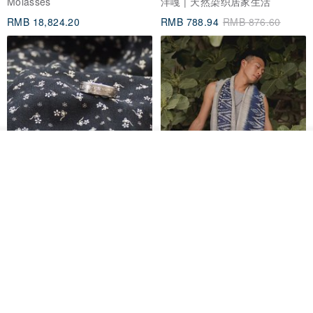
Molasses
洋嘎 | 天然染织居家生活
RMB 18,824.20
RMB 788.94
RMB 876.60
我要排队
加入收藏
了解品牌
香港银色伍毫硬币戒指
【水岸】手织纯棉蓝染/伊卡织饰
巾/空调保暖披肩
Riley the jewellery
洋嘎 | 天然染织居家生活
RMB 396.50
RMB 729.70
包邮
9 折