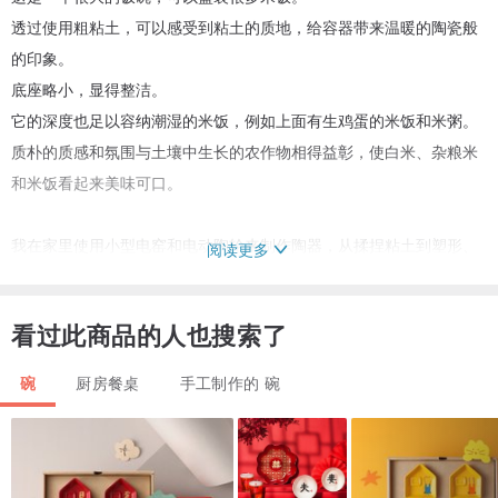
透过使用粗粘土，可以感受到粘土的质地，给容器带来温暖的陶瓷般
的印象。
底座略小，显得整洁。
它的深度也足以容纳潮湿的米饭，例如上面有生鸡蛋的米饭和米粥。
质朴的质感和氛围与土壤中生长的农作物相得益彰，使白米、杂粮米
和米饭看起来美味可口。
我在家里使用小型电窑和电动陶轮来制作陶器，从揉捏粘土到塑形、
阅读更多
素烧、上釉和最终烧制，所有工序均由手工完成。
略圆的造型、粗糙的质地以及略微的重量让它具有陶瓷的感觉。
看过此商品的人也搜索了
虽然无法量产，但每一款都有其独特的表达方式，让您可以享受手工
制作的味道。
碗
厨房餐桌
手工制作的 碗
您收到的物品将与产品图像相同。
与桌子接触的表面将在交付前进行打磨。