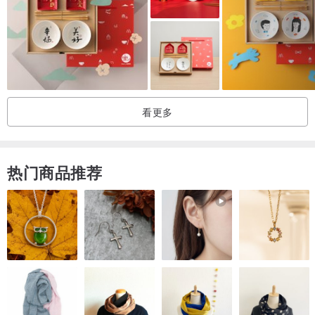
我使用各种釉料和黏土，制作出各种不同颜色和形状的陶器，寻找最
佳组合。
不可能创造出两件完全相同的作品，所以尽管它们看起来相似，但每
件都是独一无二的。
如果你能找到你最喜欢的，我会非常高兴。
看更多
希望您能享受由黏土和釉料营造的温暖氛围，为您的日常生活增添色
彩。
热门商品推荐
---
尺寸和重量
尺寸：直径13厘米，底座直径4.9厘米，高6.2厘米
重量：231公克