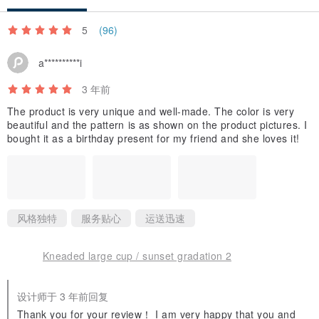
深表歉意。
5
(96)
-您也可以将其放入微波炉（加热）或洗碗机中，但是，微波炉引起的
a**********i
振动和热水喷洒可能会导致产品更快变质。如果您能尽量克制，我们
3 年前
将不胜感激。
The product is very unique and well-made. The color is very
beautiful and the pattern is as shown on the product pictures. I
・请勿在烤箱或明火上使用。
bought it as a birthday present for my friend and she loves it!
使用后，请彻底清洗并彻底干燥，以防止污渍和霉菌。
风格独特
服务贴心
运送迅速
Kneaded large cup / sunset gradation 2
设计师于 3 年前回复
Thank you for your review！ I am very happy that you and