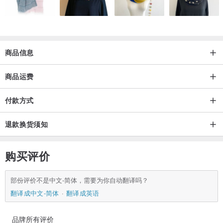
---
*购买及使用注意事项
商品信息
- 陶器由于其特性，具有吸水性，在某些情况下，裂缝处可能会沾上
商品运费
颜色，或者水分可能会渗出。
因此，我们使用餐具用止水剂进行止水处理后再发货，因此无需密封
付款方式
孔隙。
防水处理需要 2-3 天，因此从订购到发货请留出 5 天时间。
退款换货须知
如果不需要防水剂，请在购买时告知我们。
购买评价
- 我们拍摄并编辑了产品影像，使其尽可能接近实际产品，但它们可
能会根据您的显示器环境和照明条件而有所不同。请注意这一点。
部份评价不是中文-简体，需要为你自动翻译吗？
翻译成中文-简体
翻译成英语
-因为我们也在其他网站上销售，所以如果出现多次购买的情况，我们
品牌所有评价
将把商品交付给最先完成购买流程的人。对于由此造成的不便，我们