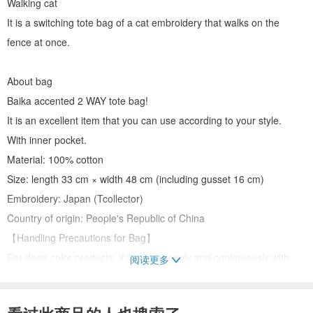
Walking cat
It is a switching tote bag of a cat embroidery that walks on the
fence at once.
About bag
Baika accented 2 WAY tote bag!
It is an excellent item that you can use according to your style.
With inner pocket.
Material: 100% cotton
Size: length 33 cm × width 48 cm (including gusset 16 cm)
Embroidery: Japan (Tcollector)
Country of origin: People's Republic of China
【Handling Precautions for Bag】
For deep color products, if it rubs strongly and continuously with
阅读更多
clothes etc in a wet state, it may migrate.