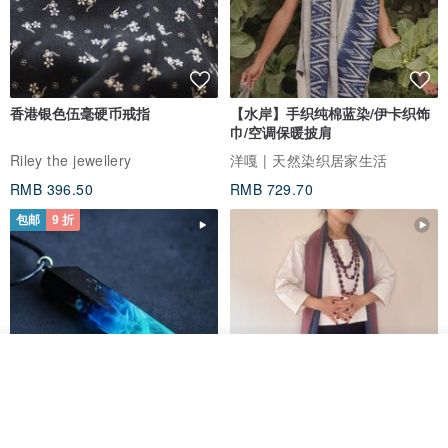
香港银色伍毫硬币戒指
【水岸】手织纯棉蓝染/伊卡织饰
巾/空调保暖披肩
Riley the jewellery
洋嘎 | 天然染织居家生活
RMB 396.50
RMB 729.70
包邮
9 折
看其他商品
了解品牌
木质树脂吊坠 Aurora borealis
特卖品｜麻 wool 混纺 双色长款