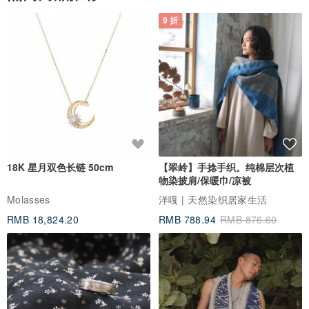
9 折
18K 星月双色长链 50cm
【翠岭】手捻手织。纯棉层次植
物染披肩/保暖巾/凉被
Molasses
洋嘎 | 天然染织居家生活
RMB 18,824.20
RMB 788.94
RMB 876.60