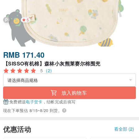
5
RMB 171.40
【SISSO有机棉】森林小灰熊莱赛尔棉围兜
5
(2)
放入购物车
免费赠送
电子贺卡
，结帐完成后填写
现在下单预估 8/15~8/20 到货。
优惠活动
看全部 (2)