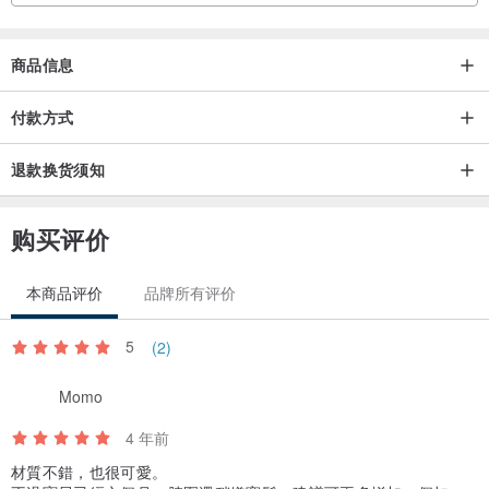
100% 台湾制
商品信息
【商品颜色】
商品运费
有机棉原色
付款方式
【产品材质】
主布：50%棉(有机棉)+45莱赛尔纤维+5%弹性纤维
退款换货须知
配布：100%棉(有机棉)
购买评价
【 商品尺寸】
本商品评价
品牌所有评价
F (适合3个月以上宝宝)
5
(2)
Momo
【洗涤说明】：
· 最高水洗温度摄氏30°C极轻柔洗程序