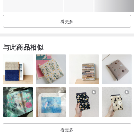
◆采用TENCEL™品牌莱赛尔纤维赋予织物顺滑的触感，为敏感型肌
肤带来舒适体验。
看更多
◆选用高规格日本塑钢扣，对金属扣过敏的宝宝更加适合。
◆可爱小熊耳朵造型，小宝贝可爱指数更加分。
◆围兜也是每位宝宝必备的配件之一。宝宝 2 个月左右开始，口水量
与此商品相似
会增加，帮宝 宝佩挂围兜可以避免宝宝溢奶、流口水时弄湿衣服。一
旦围兜湿了、或脏了应立即 更换，以免宝宝的脖子、前胸部位，长时
间被闷湿的围兜覆盖着，容易长疹子、引 起皮肤不适。
◆领围刚刚好松紧，不易有勒痕，适合三个月以上宝宝使用
◎适合 一年四季 穿着。
【认证机构】
GOTS 国际有机棉纱认证
看更多
【 产地】