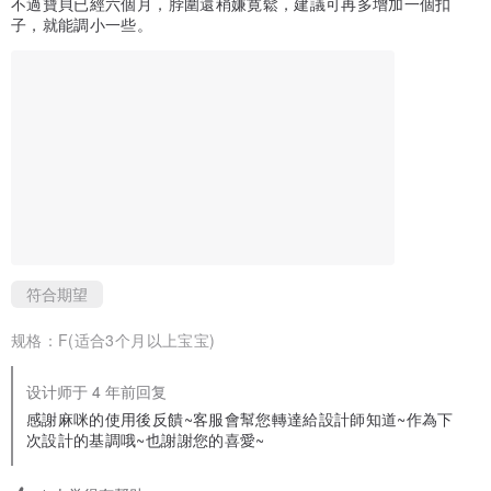
4 年前
· 不可专业干洗
材質不錯，也很可愛。
不過寶貝已經六個月，脖圍還稍嫌寛鬆，建議可再多增加一個扣
· 不可翻滚烘干
子，就能調小一些。
· 请勿使用漂白剂、萤光增白剂及衣物柔软剂，以免破坏布料。
· 清洗后请吊挂阴凉处晾干即可，勿直接曝晒于阳光下。
· 熨斗底板最高温度摄氏110°C熨烫及压烫 (整烫时请避开LOGO部分)
注意事项：
◎采用有机棉质料，呈现大地所孕育的天然色调。因每批有机棉布原
有的色泽会略有不同。
◎在正常洗涤下随着洗涤次数增加布料颜色会变浅属正常现象。
符合期望
◎采用天然环保制程，无化学防缩处理，洗涤后略微缩水为正常现
规格：
F(适合3个月以上宝宝)
象。
◎使用未精练、漂白的天然有机棉，布面上的褐色点为有机棉花茎叶
设计师于 4 年前回复
组织，部会造成触感上的影响 (随洗涤次数增加会逐渐消失)
感謝麻咪的使用後反饋~客服會幫您轉達給設計師知道~作為下
◎制作过程中不添加柔软剂等化学物质，建议购买后，先行洗涤，随