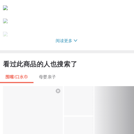
阅读更多
看过此商品的人也搜索了
围嘴/口水巾
母婴亲子
【产品描述】
◆希望能借由保护动物，带领宝宝从小了解保护动物以及维护大自然
的重要性。
◆全幅宽面围兜还可当口水巾，或当服装配件用途超方便
◆源于天然木材，独特微纤结构可调节湿气的吸收和释放。
◆表面不易形成适合细菌生存的潮湿环境，因此不利细菌滋生