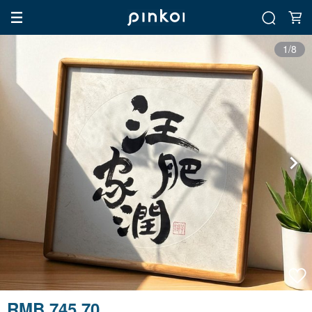
1/8
RMB 745.70