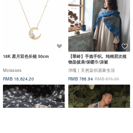
18K 星月双色长链 50cm
【翠岭】手捻手织。纯棉层次植
物染披肩/保暖巾/凉被
Molasses
洋嘎 | 天然染织居家生活
RMB 18,824.20
RMB 788.94
RMB 876.60
我要订制
加入收藏
了解品牌