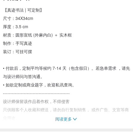
【真迹书法 | 可定制】
尺寸：34X34cm
厚度：3.5 cm
材质：圆形宣纸 (外麻内白) ＋ 实木框
制作：手写真迹
装订：可挂可摆
•⁠ 付款后，定制平均等候约 7-14 天（包含假日）。若急单需求 ，请先
与设计师问与答沟通。
•⁠ ⁠如欲定制或商业题字，欢迎私讯查询。
---------------------------------------------
设计师保留该作品着作权，不得侵害
只供顾客个人收藏和赠送，请勿自行复制销售， 或作广告、文宣等商
业用途。
阅读更多
如需用于商业行为，欢迎DM询问报价。