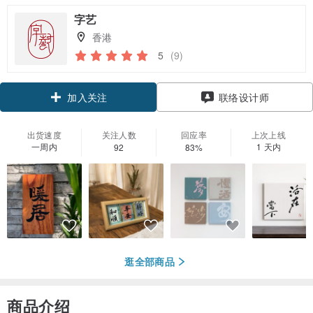
字艺
香港
5
(9)
加入关注
联络设计师
出货速度
关注人数
回应率
上次上线
一周内
1 天内
92
83%
逛全部商品
商品介绍