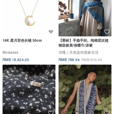
18K 星月双色长链 50cm
【翠岭】手捻手织。纯棉层次植
物染披肩/保暖巾/凉被
Molasses
洋嘎 | 天然染织居家生活
RMB 18,824.20
RMB 788.94
RMB 876.60