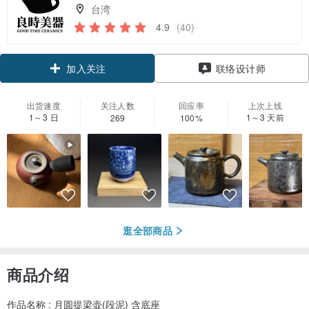
台湾
4.9
(40)
加入关注
联络设计师
出货速度
关注人数
回应率
上次上线
1～3 日
1～3 天前
269
100%
逛全部商品
商品介绍
作品名称 : 月圆提梁壶(段泥) 含底座