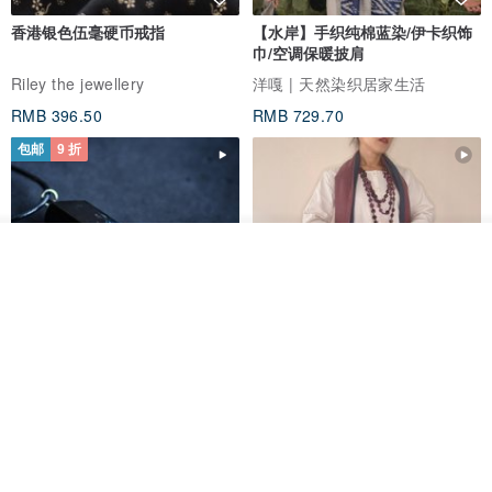
香港银色伍毫硬币戒指
【水岸】手织纯棉蓝染/伊卡织饰
巾/空调保暖披肩
Riley the jewellery
洋嘎 | 天然染织居家生活
RMB 396.50
RMB 729.70
包邮
9 折
放入购物车
加入收藏
了解品牌
木质树脂吊坠 Aurora borealis
特卖品｜麻 wool 混纺 双色长款
Glow in the Dark
草木手染披肩 靛蓝与胭脂红
HirokoJapan Hand dyed textile MOKUSA
WoodmadeWonderwood
RMB 270.36
RMB 300.40
RMB 393.60