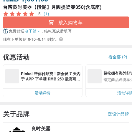
台湾良时美器【段泥】月圆提梁壶350(含底座)
5
(1)
放入购物车
免费赠送
电子贺卡
，结帐完成后填写
现在下单预估 8/10~8/14 到货。
优惠活动
看全部 (2)
轻松拥有海外好
Pinkoi 帮你付邮费！新会员 7 天内
于 APP 下单满 RMB 250 最高可折
指定商品跨境享
邮费 RMB 40
活动详情
活动详
关于品牌
逛设计品牌
良时美器