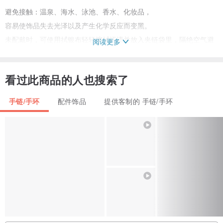
避免接触：温泉、海水、泳池、香水、化妆品，
容易使饰品失去光泽以及产生化学反应而变黑。
未配戴时，可使用拭银布轻轻擦拭汗渍并放入夹链袋里，隔绝空气避
阅读更多
免氧化。
看过此商品的人也搜索了
About 925Silver
手链/手环
配件饰品
提供客制的 手链/手环
为“92.5% 银 + 7.5% 合金”所组成，是国际公认的完美比例。
标准的 925 纯银一般是不会引起过敏反应的。
也能防止细菌生长，所以有些人配戴饰品会选择纯银材质才不会引起
发炎反应。
Notice
依台湾消费者保护法，
饰品（耳环、耳针、项链、戒指、手环等）