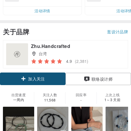
邮费 RMB 40
活动详情
活动详
关于品牌
逛设计品牌
Zhu.Handcrafted
台湾
4.9
(2,381)
加入关注
联络设计师
出货速度
关注人数
回应率
上次上线
一周内
1～3 天前
11,568
-