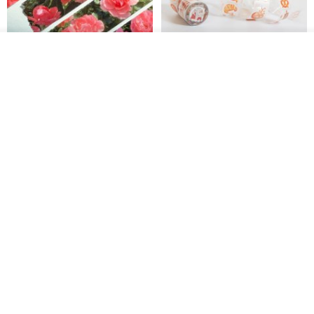
看其他商品
了解品牌
Jardin de France 屏蔽胶带
面包屋日记 Bake Diary | PET胶
带
minuut
Hello Studio 你好工作室
RMB 39.30
RMB 78.40
Mongsil Pongsil 缎带纸胶带组
狐吉博物馆 Huchii Museum |