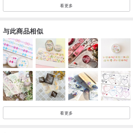
看更多
属个人卫生用品，
故无鉴赏期并基于个人卫生原则亦不受理退换货。
与此商品相似
Service
纯银手工商品保固期为六个月
可免费维修：戒指＆手镯形状变形、弹力绳断裂、纯银细链断裂、扣
头损坏
商品寿命取决于个人使用状况，精致细链平常配戴请小心
超过六个月维修费用请私讯报价
看更多