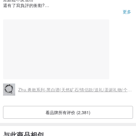
還有了寫負評的衝動?
但聯絡設計師後快速的幫我寄出
更多
還很nice的付了多的宅急便費用
手環大小剛好很喜歡 包裝也超有質感
推 ?
Zhu.勇敢系列-黑白谱(天然矿石/情侣款/送礼/圣诞礼物/个性/送她/送他)
看品牌所有评价 (2,381)
与此商品相似