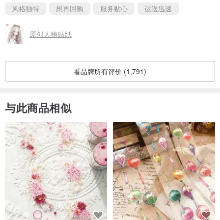
Like you so much ！
风格独特
想再回购
服务贴心
运送迅速
And i will came back soon❤️
原创人物贴纸
看品牌所有评价 (1,791)
与此商品相似