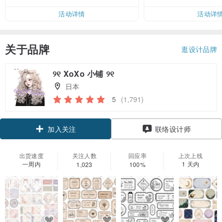
活动详情
活动详
关于品牌
逛设计品牌
୨୧ XoXo 小铺 ୨୧
日本
5
(1,791)
加入关注
联络设计师
出货速度
关注人数
回应率
上次上线
一周内
1 天内
1,023
100%