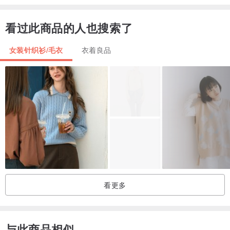
看过此商品的人也搜索了
【材质】日本制-羊毛50％，厚度中等
女装针织衫/毛衣
衣着良品
【Model】 Joyce 163cm
【注意事项】
。网购难免因为每个人的屏幕&家中灯光不同而有些微色差，颜色以
实物为主
看更多
。手工测量误差正负1~3cm为正常范围
。挑选商品请预留穿着大小，请勿选得太刚好
与此商品相似