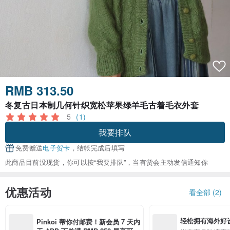
RMB 313.50
冬复古日本制几何针织宽松苹果绿羊毛古着毛衣外套
5
(1)
我要排队
免费赠送
电子贺卡
，结帐完成后填写
此商品目前没现货，你可以按“我要排队”，当有货会主动发信通知你
优惠活动
看全部 (2)
轻松拥有海外好
Pinkoi 帮你付邮费！新会员 7 天内