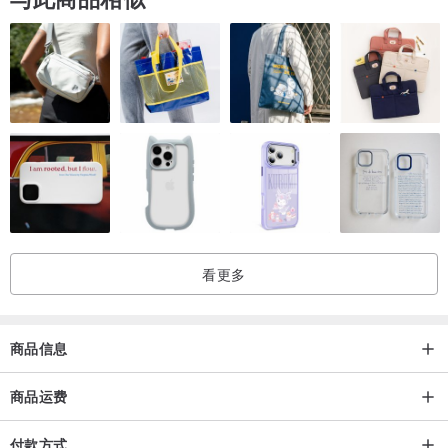
。小店小本经营，尺寸不合、色差等问题并不在退换货范围内
。若有尺寸&颜色疑虑，欢迎至台北中山工作室现场试穿选购
【关于古着】
。古着商品每款都只有一件，找到相同款式的机率非常小，所以售出
看更多
后无法追加。
。在买古着前请先了解古着并不是全新的商品，可能有些微污渍、起
商品信息
毛球、缺扣等不影响穿着的瑕疵现象。所以请务必厘清古着的定义后
再决定是否要购买。
商品运费
付款方式