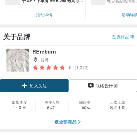
于 APP 下单满 RMB 250 最高可折
指定商品跨境享
邮费 RMB 40
活动详情
活动详
关于品牌
逛设计品牌
REreburn
台湾
5
(1,072)
领优惠券
联络设计师
加入关注
出货速度
关注人数
回应率
上次上线
1～3 日
超过 1 周
8,471
100%
逛全部商品