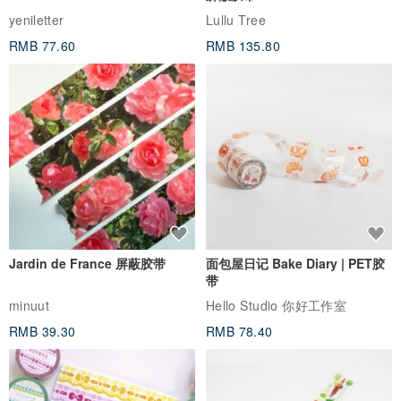
yeniletter
Lullu Tree
RMB 77.60
RMB 135.80
Jardin de France 屏蔽胶带
面包屋日记 Bake Diary | PET胶
带
minuut
Hello Studio 你好工作室
RMB 39.30
RMB 78.40