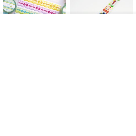
看其他商品
了解品牌
Mongsil Pongsil 缎带纸胶带组
狐吉博物馆 Huchii Museum |
合
PET胶带
Loonyppo studio
Hello Studio 你好工作室
RMB 217.30
RMB 71.10
88 折