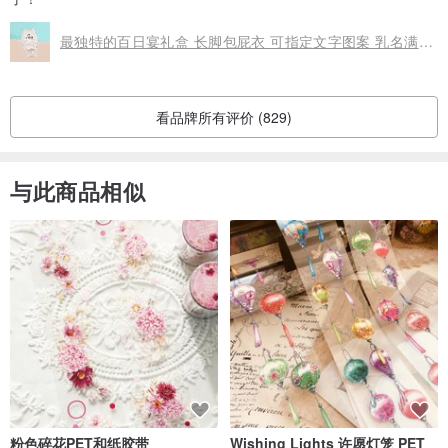
最独特的百日宴礼盒 长脚包屁衣 可指定文字图案 乳名满月弥月
看品牌所有评价 (829)
与此商品相似
粉色碎花PET和纸胶带
Wishing Lights 许愿灯笼 PET