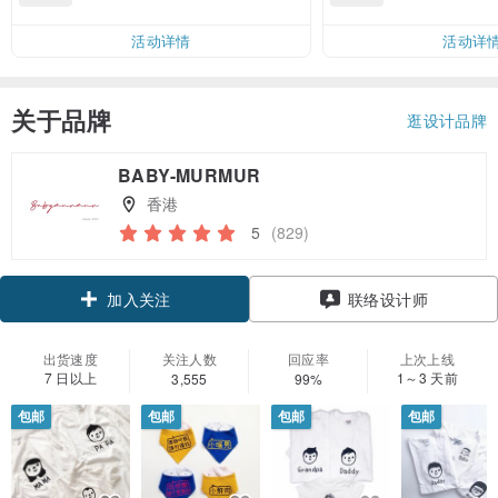
活动详情
活动详
关于品牌
逛设计品牌
BABY-MURMUR
香港
5
(829)
领优惠券
联络设计师
加入关注
出货速度
关注人数
回应率
上次上线
7 日以上
1～3 天前
3,555
99%
包邮
包邮
包邮
包邮