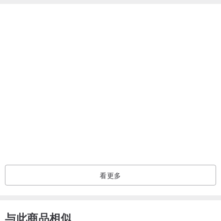
- 一套枕头，
看过此商品的人也搜索了
- 落地灯，
- 一套窗帘。
玩具/玩偶
母婴亲子
手工制作的 玩具/玩偶
卧室：
- 一套窗帘，
- 婴儿娃娃游戏围栏，
- 2张小桌子，
- 2个台灯，
- 卧室床，
- 一套枕头。
看更多
厨房：
- 1张带2把椅子的大餐桌，
- 厨房冰箱，
与此商品相似
- 水槽和炉子。