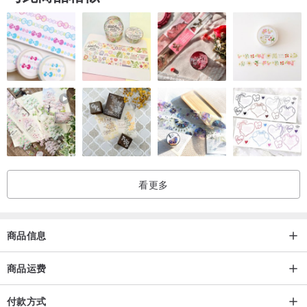
浴室：
- 洗手间，
- 浴室水槽，
- 洗澡，
-淋浴。
❤由山毛榉木制成。
❤我们是环保的，只使用无毒的水性涂料。
看更多
❤ 从 2 岁及以上。
❤可靠安全
❤最好的品质
商品信息
商品运费
付款方式