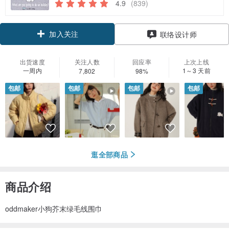
4.9
(839)
加入关注
联络设计师
出货速度
关注人数
回应率
上次上线
一周内
1～3 天前
7,802
98%
包邮
包邮
包邮
包邮
逛全部商品
商品介绍
oddmaker小狗芥末绿毛线围巾