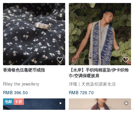
香港银色伍毫硬币戒指
【水岸】手织纯棉蓝染/伊卡织饰
巾/空调保暖披肩
Riley the jewellery
洋嘎 | 天然染织居家生活
RMB 396.50
RMB 729.70
包邮
9 折
看其他商品
了解品牌