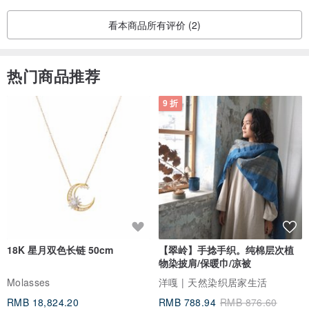
看本商品所有评价 (2)
热门商品推荐
9 折
18K 星月双色长链 50cm
【翠岭】手捻手织。纯棉层次植
物染披肩/保暖巾/凉被
Molasses
洋嘎 | 天然染织居家生活
RMB 18,824.20
RMB 788.94
RMB 876.60