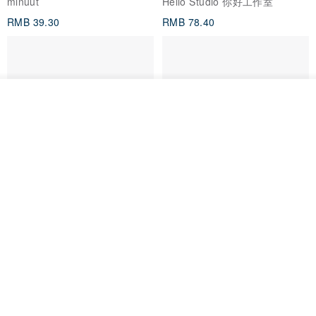
Jardin de France 屏蔽胶带
面包屋日记 Bake Diary | PET胶
带
minuut
Hello Studio 你好工作室
RMB 39.30
RMB 78.40
放入购物车
加入收藏
了解品牌
Mongsil Pongsil 缎带纸胶带组
狐吉博物馆 Huchii Museum |
合
PET胶带
Loonyppo studio
Hello Studio 你好工作室
RMB 217.30
RMB 71.10
88 折