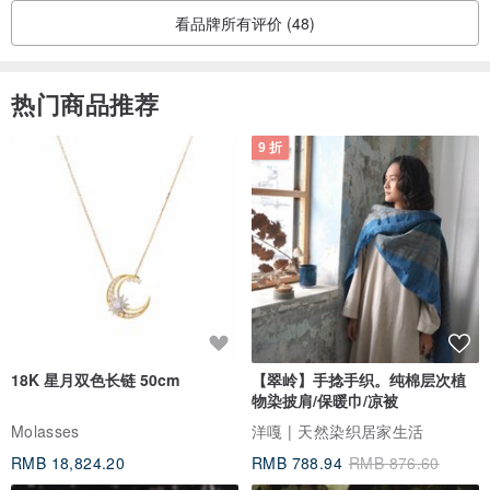
看品牌所有评价 (48)
热门商品推荐
9 折
18K 星月双色长链 50cm
【翠岭】手捻手织。纯棉层次植
物染披肩/保暖巾/凉被
Molasses
洋嘎 | 天然染织居家生活
RMB 18,824.20
RMB 788.94
RMB 876.60