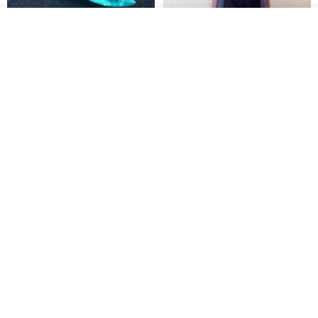
看其他商品
了解品牌
木质树脂吊坠 Aurora borealis
特卖品｜麻 wool 混纺 双色长款
Glow in the Dark
草木手染披肩 靛蓝与胭脂红
HirokoJapan Hand dyed textile MOKUSA
WoodmadeWonderwood
RMB 270.36
RMB 300.40
RMB 393.60
【Pinkoi x miffy】米菲双面项链
Made in Japan Soft spring /
月亮与星星的浪漫故事
summer snood bicolor navy x
vanilla milk