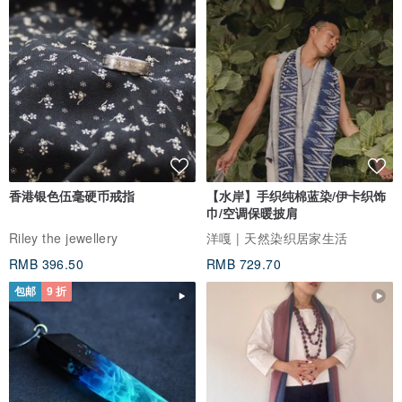
香港银色伍毫硬币戒指
【水岸】手织纯棉蓝染/伊卡织饰
巾/空调保暖披肩
Riley the jewellery
洋嘎 | 天然染织居家生活
RMB 396.50
RMB 729.70
包邮
9 折