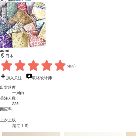
admi
日本
5
(22)
加入关注
联络设计师
出货速度
一周内
关注人数
225
回应率
-
上次上线
超过 1 周