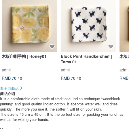
木版印刷手帕 | Honey01
Block Print Handkerchief |
木版印
Tama 01
admi
admi
admi
RMB 70.40
RMB 70.40
RMB 
逛全部商品
商品介绍
It is a comfortable cloth made of traditional Indian technique "woodblock
printing" and good quality Indian cotton. It absorbs water well and dries
quickly. The more you use it, the softer it will fit on your skin.
The size is 45 cm x 45 cm. It is the perfect size for packing your lunch as
well as for wiping your hands.