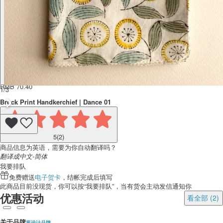
RMB 70.40
1/3
Brock Print Handkerchief | Dance 01
5
(2)
商品信息为英语，需要为你自动翻译吗？
翻译成中文-简体
我要排队
免费赠送
电子贺卡
，结帐完成后填写
此商品目前没现货，你可以按“我要排队”，当有货会主动发信通知你
优惠活动
看全部 (2)
关于品牌
逛设计品牌