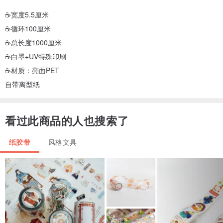
☕️宽度5.5厘米
☕️循环100厘米
☕️总长度1000厘米
☕️白墨+UV特殊印刷
☕️材质：亮面PET
自带离型纸
看过此商品的人也搜索了
纸胶带
风格文具