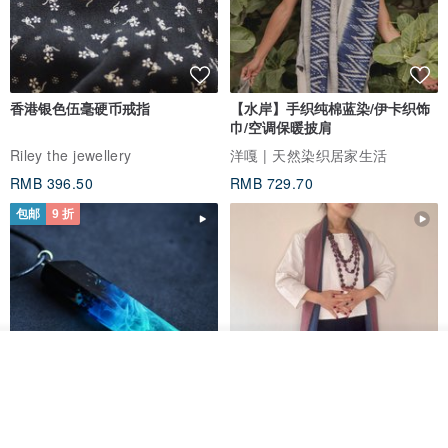
香港银色伍毫硬币戒指
【水岸】手织纯棉蓝染/伊卡织饰
巾/空调保暖披肩
Riley the jewellery
洋嘎 | 天然染织居家生活
RMB 396.50
RMB 729.70
包邮
9 折
放入购物车
加入收藏
了解品牌
木质树脂吊坠 Aurora borealis
特卖品｜麻 wool 混纺 双色长款
Glow in the Dark
草木手染披肩 靛蓝与胭脂红