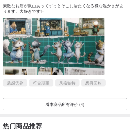
素敵なお店が沢山あってずっとそこに居たくなる様な温かさがあ
ります。大好きです✨
质感优异
符合期望
风格独特
想再回购
看本商品所有评价 (4)
热门商品推荐