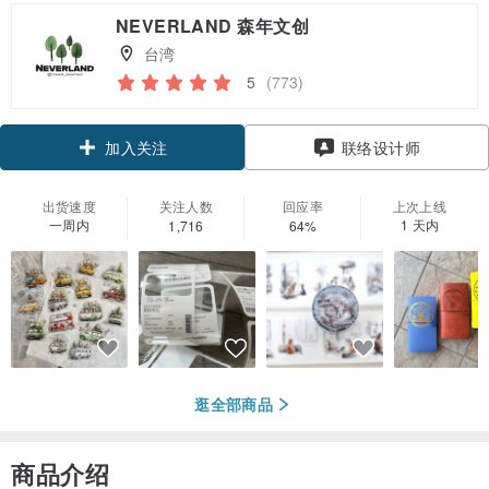
NEVERLAND 森年文创
台湾
5
(773)
加入关注
联络设计师
出货速度
关注人数
回应率
上次上线
一周内
1 天内
1,716
64%
逛全部商品
商品介绍