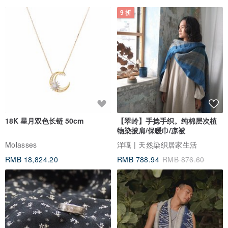
9 折
18K 星月双色长链 50cm
【翠岭】手捻手织。纯棉层次植
物染披肩/保暖巾/凉被
Molasses
洋嘎 | 天然染织居家生活
RMB 18,824.20
RMB 788.94
RMB 876.60