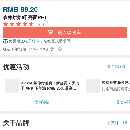
RMB 99.20
森林烘焙町 亮面PET
5
(4)
放入购物车
免费赠送
电子贺卡
，结帐完成后填写
现在下单预估 8/11~8/13 到货。
优惠活动
看全部 (2)
轻松拥有海外好
Pinkoi 帮你付邮费！新会员 7 天内
于 APP 下单满 RMB 250, 最高可
指定商品跨境享
折邮费 RMB 40,
活动详情
活动详
关于品牌
逛设计品牌