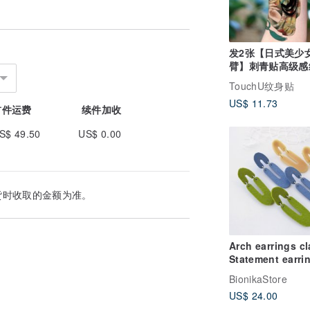
发2张【日式美少
臂】刺青贴高级感
贴防水持久
TouchU纹身贴
US$ 11.73
首件运费
续件加收
S$ 49.50
US$ 0.00
货时收取的金额为准。
Arch earrings cl
Statement earri
nude Trendy bl
BionikaStore
earrings Long
US$ 24.00
earrings