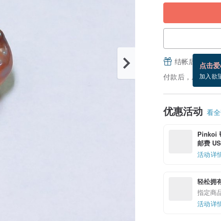
结帐后填写并
点击爱
付款后，从备货到
加入欲
优惠活动
看全部
Pinko
邮费 US$
活动详
轻松拥
指定商
活动详