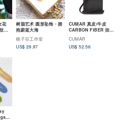
女花
树脂艺术 圆形坠饰・拥
CUMAR 真皮/牛皮
纹身
抱蔚蓝大海
CARBON FIBER 挂颈
识别证
梔子荘工作室
CUMAR
US$ 29.97
US$ 52.56
ay
ngs
ue