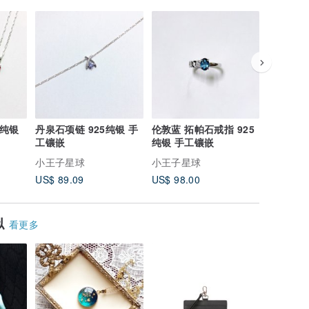
5纯银
丹泉石项链 925纯银 手
伦敦蓝 拓帕石戒指 925
海蓝宝丹
工镶嵌
纯银 手工镶嵌
纯银 手
小王子星球
小王子星球
小王子星
US$ 89.09
US$ 98.00
US$ 126
似
看更多