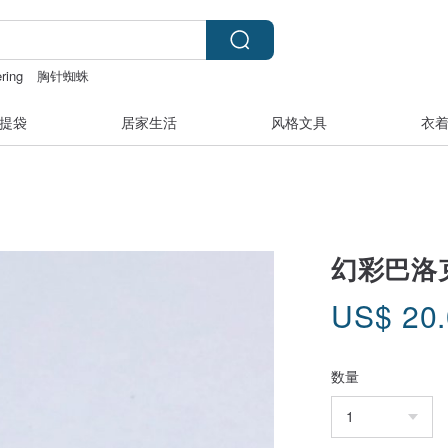
ring
胸针蜘蛛
石加绿松石
香膏
提袋
居家生活
风格文具
衣
幻彩巴洛
US$
20
数量