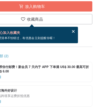
放入购物车
收藏商品
分享，免费帮你寄送电子贺卡。
电子贺卡是什么？
心加入收藏夹
寄出商品为 3 个工作天。（不包含假日）
望清单不怕错过，有优惠会立刻提醒你喔！
 (2)
i 帮你付邮费！新会员 7 天内于 APP 下单满 US$ 30.00 最高可折
 6.00
情
有海外好设计
品跨境享运费折抵优惠
情