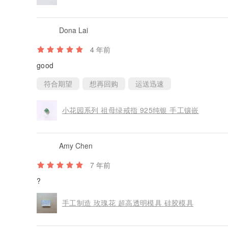
Dona Lai
4 年前
good
符合期望
想再回购
运送迅速
小花园系列 祖母绿戒指 925纯银 手工镶嵌
Amy Chen
7 年前
?
手工制造 玫瑰花 超高透明模具 硅胶模具