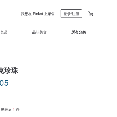
我想在 Pinkoi 上贩售
登录/注册
着良品
品味美食
所有分类
克珍珠
.05
剩最后
1
件