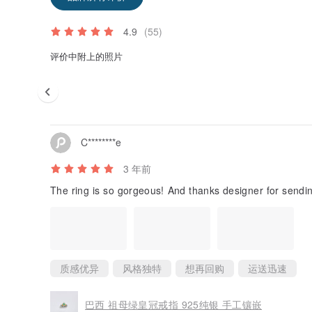
4.9
(55)
评价中附上的照片
C********e
3 年前
The ring is so gorgeous! And thanks designer for sending
质感优异
风格独特
想再回购
运送迅速
巴西 祖母绿皇冠戒指 925纯银 手工镶嵌