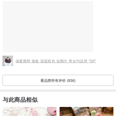
保暖围脖 颈套 双面双色 短围巾 男女均适用 *SK*
看品牌所有评价 (836)
与此商品相似