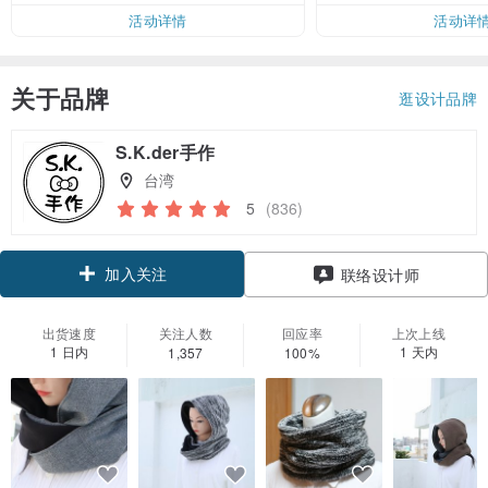
活动详情
活动详
关于品牌
逛设计品牌
S.K.der手作
台湾
5
(836)
加入关注
联络设计师
出货速度
关注人数
回应率
上次上线
1 日内
1 天内
1,357
100%