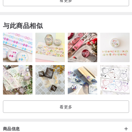
看更多
都好看,不用担心会掉下来)
正面:线圈毛呢料布
反面:刷毛绒布料
与此商品相似
尺寸 : 长78cm 宽12cm左右
数量: 仅２条,售完不补
【注意事项】
1.商品因屏幕.光线等可能会造成些许色差，不确定实体颜色者请先来
信询问!
2.布料在制作前，已经先下水做预缩并洗掉布表面灰尘的动作，请安
心使用！
其他围脖请看这里:
www.pinkoi.com/store/skderhouse?tag...
看更多
商品信息