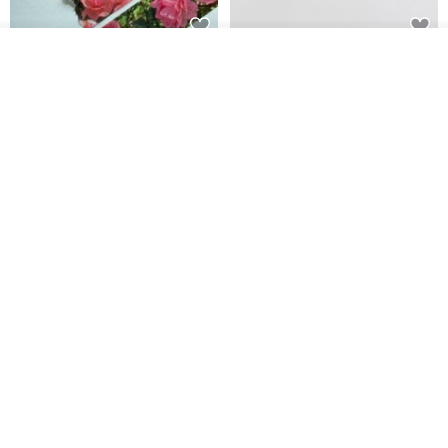
看其他商品
Jardin de France 屏蔽胶带
面包屋日记 Bake Diary | PET胶
了解品牌
带
minuut
Hello Studio 你好工作室
RMB 39.30
RMB 78.40
Mongsil Pongsil 缎带纸胶带组
狐吉博物馆 Huchii Museum |
合
PET胶带
Loonyppo studio
Hello Studio 你好工作室