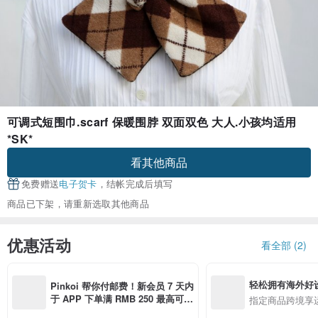
可调式短围巾.scarf 保暖围脖 双面双色 大人.小孩均适用
*SK*
看其他商品
免费赠送
电子贺卡
，结帐完成后填写
商品已下架，请重新选取其他商品
优惠活动
看全部 (2)
轻松拥有海外好
Pinkoi 帮你付邮费！新会员 7 天内
于 APP 下单满 RMB 250 最高可折
指定商品跨境享
邮费 RMB 40