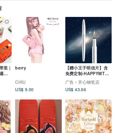
荐
里 |
berry
【赠小王子明信片】含
週年
免费定制-HAPPYMT开
值套
心钢笔-3色可选
CHIU
广告
开心钢笔店
US$ 9.00
US$ 43.66