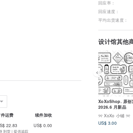
回应率：
回应速度：
平均出货速度：
设计馆其他
XoXoShop. 原
2026.6 月新品
首件运费
续件加收
୨୧ XoXo 小铺 ୨୧
US$ 3.00
S$ 22.83
US$ 0.00
9 到货 | 提供追踪