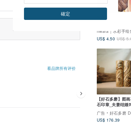
確定
Sylvia
US$ 4.50
US$ 5.
看品牌所有评价
【好石多磨】图画
石印章_夫妻结婚
圆章
广告
好石多磨 D
US$ 176.39