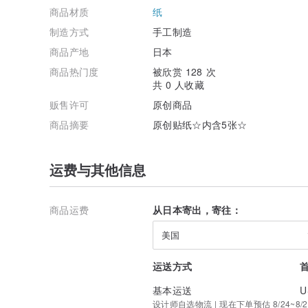
商品材质
纸
制造方式
手工制造
商品产地
日本
商品热门度
被欣赏 128 次
共 0 人收藏
贩售许可
原创商品
商品摘要
原创贴纸☆内含5张☆
运费与其他信息
商品运费
从日本寄出，寄往：
美国
运送方式
基本运送
U
设计师自选物流 | 现在下单预估 8/24~8/2