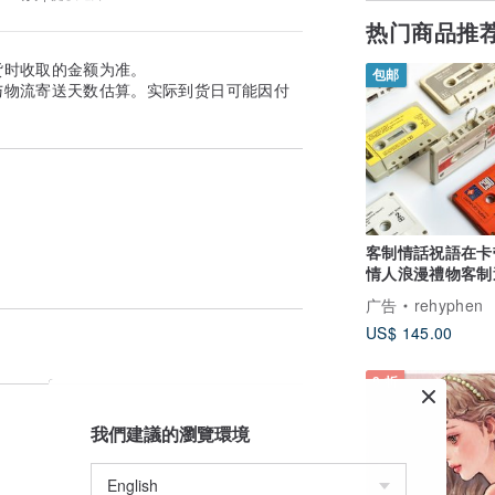
热门商品推
货时收取的金额为准。
包邮
与物流寄送天数估算。实际到货日可能因付
客制情話祝語在卡带
情人浪漫禮物客制
紀念贺卡10张超
广告
rehyphen
US$ 145.00
9 折
我們建議的瀏覽環境