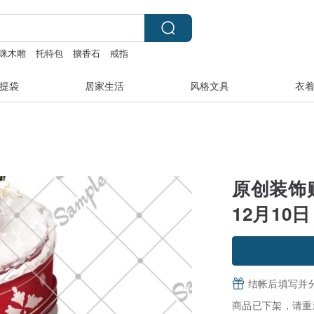
咪木雕
托特包
擴香石
戒指
提袋
居家生活
风格文具
衣
原创装饰
12月10日
结帐后填写并
商品已下架，请重