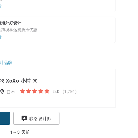
情
有海外好设计
品跨境享运费折抵优惠
情
计品牌
୨୧ XoXo 小铺 ୨୧
5.0
(1,791)
日本
联络设计师
1～3 天前