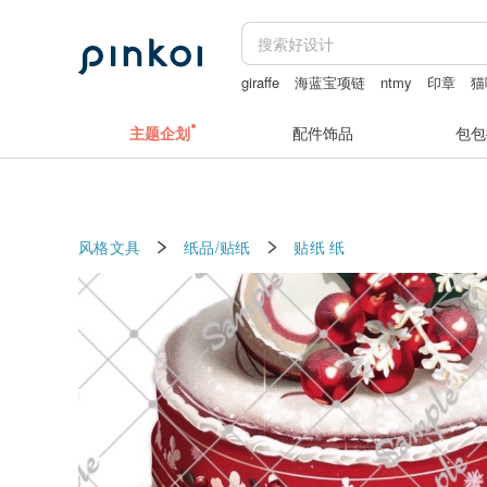
giraffe
海蓝宝项链
ntmy
印章
猫
主题企划
配件饰品
包包
风格文具
纸品/贴纸
贴纸
纸