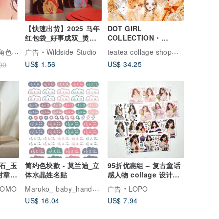
【快速出货】2025 马年
DOT GIRL
红包袋_好事成双_烫金/
COLLECTION・
雷射银
marigold glow 20girl
hwara｜水彩手绘角色贴纸
teatea collage shop｜拼贴纸艺小店
广告
Wildside Studio
US$ 1.56
US$ 34.25
00
石_玉
简约色块款 - 莫兰迪_立
95折优惠组 – 复古童话
对章_
体水晶姓名贴
感人物 collage 设计贴
纸组
Maruko_ baby_handmade
OMO
广告
LOPO
US$ 16.04
US$ 7.94