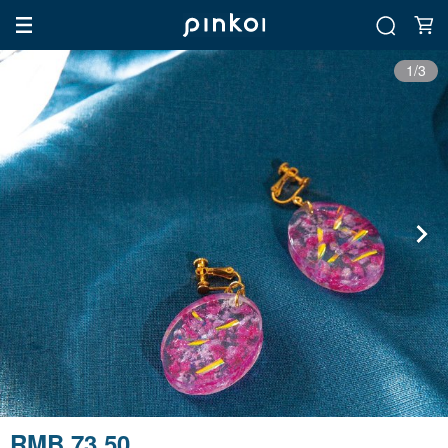
1/3
RMB 73.50