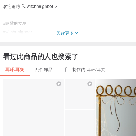
欢迎追踪 🔍 witchneighbor ⚡️
#隔壁的女巫
#witchneighbor
阅读更多
-
看过此商品的人也搜索了
现货商品1-2日出货，
预购商品追加正常5-10天左右出货。
耳环/耳夹
配件饰品
手工制作的 耳环/耳夹
下单即追加，不接受任意改单、取消‼️
麻烦仔细确认后再下单，谢谢‼️