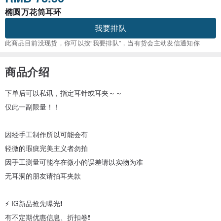
椭圆万花筒耳环
我要排队
此商品目前没现货，你可以按“我要排队”，当有货会主动发信通知你
商品介绍
下单后可以私讯，指定耳针或耳夹～～
仅此一副限量！！
因经手工制作所以可能会有
轻微的瑕疵完美主义者勿拍
因手工测量可能存在微小的误差请以实物为准
无耳洞的朋友请拍耳夹款
⚡️ IG新品抢先曝光❗️
有不定期优惠信息、折扣卷❗️