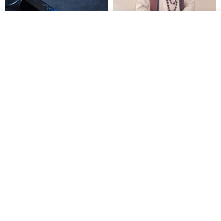
我要排队
了解品牌
木质树脂吊坠 Aurora borealis
特卖品｜麻 wool 混纺 双色长款
Glow in the Dark
草木手染披肩 靛蓝与胭脂红
HirokoJapan Hand dyed textile MOKUSA
WoodmadeWonderwood
RMB 270.36
RMB 300.40
RMB 393.60