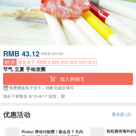
RMB 43.12
RMB 49.00
88 折
最多省下 RMB 5.880,000,000,000,003
节气 立夏 手绘发圈
放入购物车
免费赠送
电子贺卡
，结帐完成后填写
现在下单预估 8/15~8/17 到货。
优惠活动
看全部 (2)
轻松拥有海外好
Pinkoi 帮你付邮费！新会员 7 天内