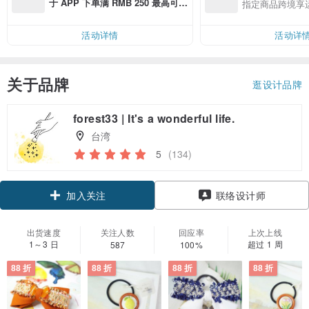
于 APP 下单满 RMB 250 最高可折
指定商品跨境享
邮费 RMB 40
活动详情
活动详
关于品牌
逛设计品牌
forest33 | It's a wonderful life.
台湾
5
(134)
领优惠券
联络设计师
加入关注
出货速度
关注人数
回应率
上次上线
1～3 日
超过 1 周
587
100%
88 折
88 折
88 折
88 折