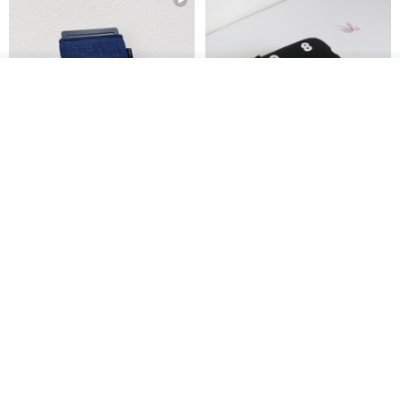
看其他商品
了解品牌
电子书保护套/电子书平板
进口布 HyRead gaze mini 6 寸
套/Kobo 6寸保护套/平板保护套/
定制尺寸保护包 礼物 文艺日系
阅读器套
shalom
虚室手制
RMB 100.40
RMB 20.00