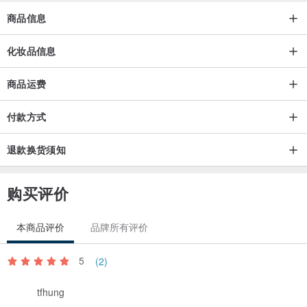
商品信息
产品内容物与规格说明/保固信息：
化妆品信息
品牌：AnnChen陈怡安手工皂
商品运费
商品名称：护足霜
味道系列：玫瑰、玉兰、康福、柠檬马鞭草、樱花
付款方式
容量：50g
保存期限：三年
退款换货须知
产地：台湾
货源：台湾公司货
购买评价
保存方法：放置于阴凉处，避免曝晒，以免商品变质；请将产品放置
安全处所，避免孩童误食。
本商品评价
品牌所有评价
◆注意事项：
5
(2)
1. 每一颗手工皂会因花草植物生长因素，自然成色会有差异，不影响
tfhung
使用及品质，请以收到的实际商品为主。