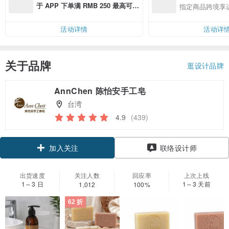
于 APP 下单满 RMB 250 最高可折
指定商品跨境享
邮费 RMB 40
活动详情
活动详
关于品牌
逛设计品牌
AnnChen 陈怡安手工皂
台湾
4.9
(439)
领优惠券
联络设计师
加入关注
出货速度
关注人数
回应率
上次上线
1～3 日
1～3 天前
1,012
100%
62 折