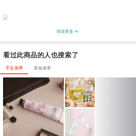
阅读更多
看过此商品的人也搜索了
手足保养
美妆保养
康福护足霜50g
主要成份：荷荷芭油、小麦胚芽甘油脂、小黄瓜萃取液、尿囊素、
Na-PCA、薰衣草、洋甘菊、迷迭香、玫瑰天竺葵、埃及天竺葵、乳
化剂、抑菌剂。