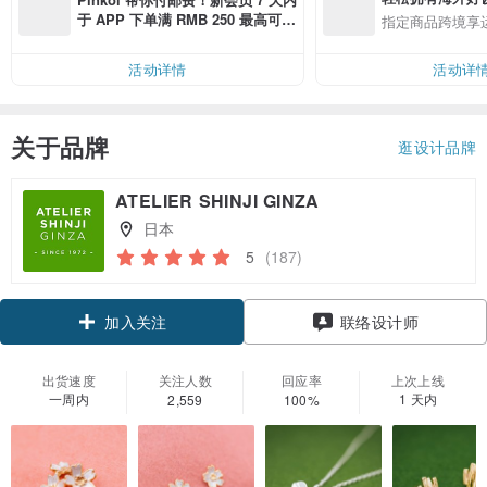
于 APP 下单满 RMB 250 最高可折
指定商品跨境享
邮费 RMB 40
活动详情
活动详
关于品牌
逛设计品牌
ATELIER SHINJI GINZA
日本
5
(187)
领优惠券
联络设计师
加入关注
出货速度
关注人数
回应率
上次上线
一周内
1 天内
2,559
100%