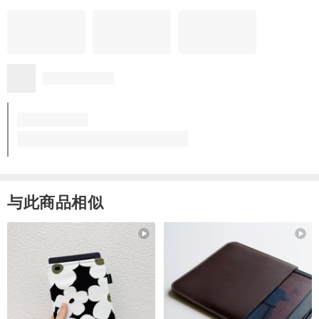
戴起來很輕巧，舒服😌
很喜歡💕
质感优异
风格独特
想再回购
服务贴心
看品牌所有评价 (187)
与此商品相似