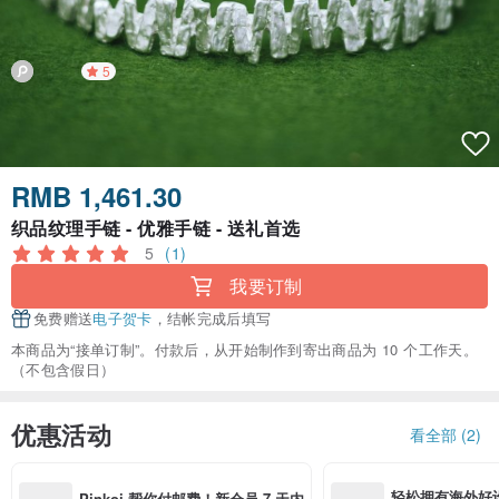
5
RMB 1,461.30
织品纹理手链 - 优雅手链 - 送礼首选
5
(1)
我要订制
免费赠送
电子贺卡
，结帐完成后填写
本商品为“接单订制”。付款后，从开始制作到寄出商品为 10 个工作天。
（不包含假日）
优惠活动
看全部 (2)
轻松拥有海外好
Pinkoi 帮你付邮费！新会员 7 天内