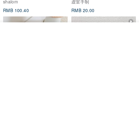
shalom
虚室手制
RMB 100.40
RMB 20.00
我要订制
加入收藏
了解品牌
刺绣森林 轻便防水 kobo 电子书
电子书保护套/电子书平板
保护套 客制化礼物 平板电脑包
套/Kobo 6 寸保护套/平板保护套/
阅读器套
虚室手制
shalom
RMB 20.00
RMB 100.40