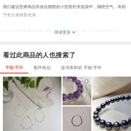
我们建议您将饰品存放在随附的小型密封夹链袋中，隔绝空气，有助
于长久保持其光泽。
此款式亦可依要求订制 23K 镀金版本（23K 镀金于 958 铂银之
阅读更多
上）。价格将提高约 25%，制作时间最多可能需要 4 周，视当时库存
情况而定。若您对此感兴趣，请直接联系我们以获取更精确的报价。
看过此商品的人也搜索了
------------
手链/手环
配件饰品
提供客制的 手链/手环
我们是由一对夫妻、先生的父母以及两位制作人员所组成的团队。我
们为热爱生活的人们，亲手制作充满趣味的原创饰品。
若您来到可爱的东京，欢迎莅临我们的店铺。
感谢您的欣赏！