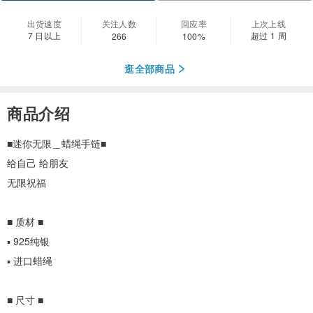
出货速度
关注人数
回应率
上次上线
7 日以上
超过 1 周
266
100%
逛全部商品
商品介绍
■迷你无限＿蜡绳手链■
给自己 给朋友
无限祝福
■ 质材 ■
▪️ 925纯银
▪️ 进口蜡绳
■ 尺寸 ■