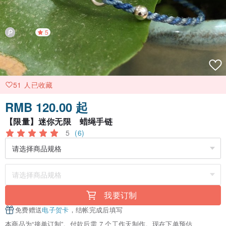
5
51 人已收藏
RMB 120.00 起
【限量】迷你无限 蜡绳手链
5
(6)
我要订制
免费赠送
电子贺卡
，结帐完成后填写
本商品为“接单订制”。付款后需 7 个工作天制作。现在下单预估