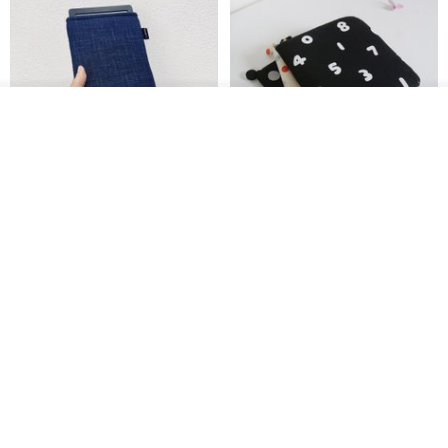
我要订制
加入收藏
了解品牌
电子书保护套/电子书平板
进口布 HyRead gaze mini 6 寸
套/Kobo 6寸保护套/平板保护套/
定制尺寸保护包 礼物 文艺日系
阅读器套
shalom
虚室手制
RMB 100.40
RMB 20.00