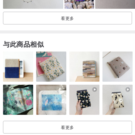
▪️ 配戴银饰请远离温泉、游泳池或是海边，防止饰品氧化变黑
▪️ 镶有宝石之银饰，请勿使用洗银水清洗
看更多
■ 神奇拭银布 ■
▪️ 使用方法：
与此商品相似
去除饰品氧化，日常保养以拭银布擦拭至恢复光泽即可
▪️ 注意事项：
擦拭过的布黑了为正常现象，请勿清洗。
看更多