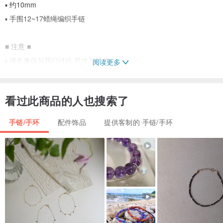
▪️ 约10mm
▪️ 手围12~17蜡绳编织手链
■ 注意 ■
▪️ 请先来信与我们讨论 尺寸与颜色
阅读更多
▪️ 因手工制作，每一款皆有些微落差，适合喜欢手作的朋友
▪️ 因定制化商品无法再次贩售，售出后非商品问题恕不接受退换货与
看过此商品的人也搜索了
不适用七天鉴赏期呦
手链/手环
配件饰品
提供客制的 手链/手环
■ 包装 ■
▪️ 简约包装：加厚夹链袋+拭银布
▪️ 精致礼盒：小提袋+纸盒+加厚夹链袋+拭银布
■ 银饰保养 ■
▪️ 平常未配戴时，请擦拭后收藏于密封袋，避免空气接触
▪️ 饰品发生氧化时，请使用拭银布轻轻擦拭，即可恢复银白与光亮