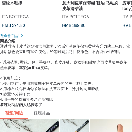
雪松木鞋撑
意大利皮革保养组 鞋油 马毛刷
皮革保
皮革清洁油
Ital
ITA BOTTEGA
ITA BOTTEGA
ITA
RMB 391.80
RMB 369.80
RMB 
逛全部商品
商品介绍
透过乳液让皮革达到清洁与滋养，涂后将使皮革保持柔软有弹力防止龟裂。涂
抹后颜色会立即有些许变化，经短时间后将回复原色。不含腐蚀性溶剂。
○适用范围: 鞋靴、包、手提箱、真皮座椅、皮衣等细致的亮面皮革如牛皮革、
羔羊皮革、苯染(aniline)皮革。
○使用方式：
1.使用之前，先用布或刷子把皮革表面的灰尘泥土除去。
2.用棉布或海棉均匀的涂抹在皮革表面上，涂抹均匀至吸收
3.静置15分钟干燥
4.用干净的棉布将多余油脂擦除
看过此商品的人也搜索了
鞋垫/周边
鞋履袜品