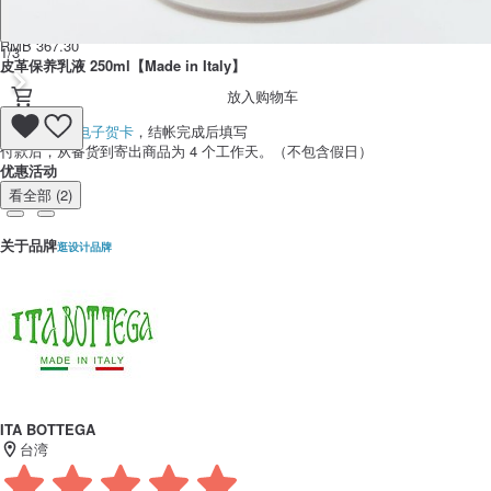
RMB 367.30
1/3
皮革保养乳液 250ml【Made in Italy】
放入购物车
免费赠送
电子贺卡
，结帐完成后填写
付款后，从备货到寄出商品为 4 个工作天。（不包含假日）
优惠活动
看全部 (2)
关于品牌
逛设计品牌
ITA BOTTEGA
台湾