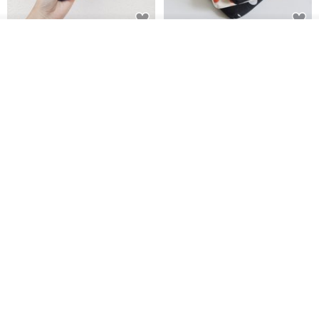
看其他商品
电子书保护套/电子书平板
进口布 HyRead gaze mini 6 寸
了解品牌
套/Kobo 6寸保护套/平板保护套/
定制尺寸保护包 礼物 文艺日系
阅读器套
shalom
虚室手制
RMB 100.40
RMB 20.00
刺绣森林 轻便防水 kobo 电子书
电子书保护套/电子书平板
保护套 客制化礼物 平板电脑包
套/Kobo 6 寸保护套/平板保护套/
阅读器套
虚室手制
shalom