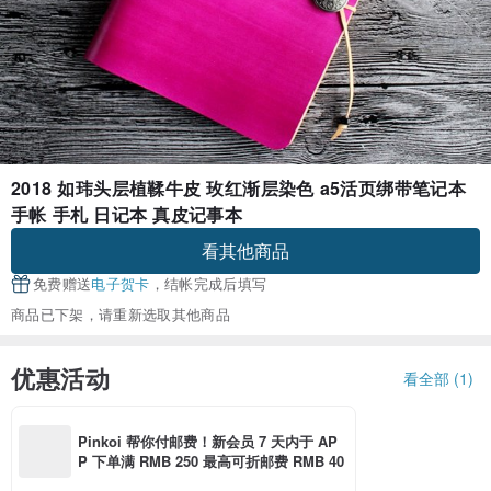
2018 如玮头层植鞣牛皮 玫红渐层染色 a5活页绑带笔记本
手帐 手札 日记本 真皮记事本
看其他商品
免费赠送
电子贺卡
，结帐完成后填写
商品已下架，请重新选取其他商品
优惠活动
看全部 (1)
Pinkoi 帮你付邮费！新会员 7 天内于 AP
P 下单满 RMB 250 最高可折邮费 RMB 40