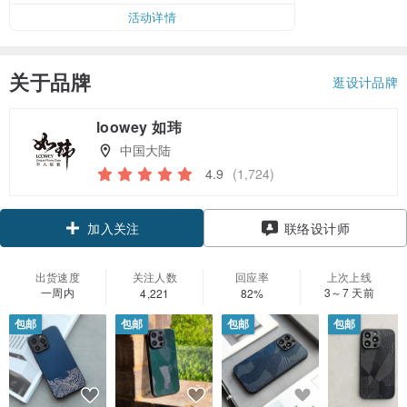
活动详情
关于品牌
逛设计品牌
loowey 如玮
中国大陆
4.9
(1,724)
领优惠券
联络设计师
加入关注
出货速度
关注人数
回应率
上次上线
一周内
3～7 天前
4,221
82%
包邮
包邮
包邮
包邮